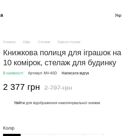
а
Укр
Головна
Офіс
Стелажі
Офісні стелажі
Книжкова полиця для іграшок на
10 комірок, стелаж для будинку
В наявності
Артикул: MV-40D
Написати відгук
2 377 грн
2 797 грн
Увійти
для відображення накопичувальної знижки
%
Колір