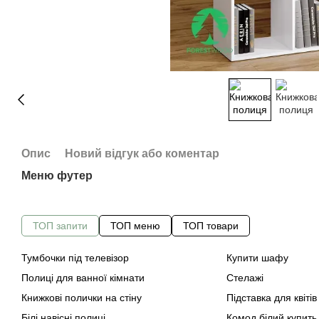
Опис
Новий відгук або коментар
Меню футер
ТОП запити
ТОП меню
ТОП товари
Тумбочки під телевізор
Купити шафу
Полиці для ванної кімнати
Стелажі
Книжкові полички на стіну
Підставка для квіті
Білі навісні полиці
Комод білий купить 