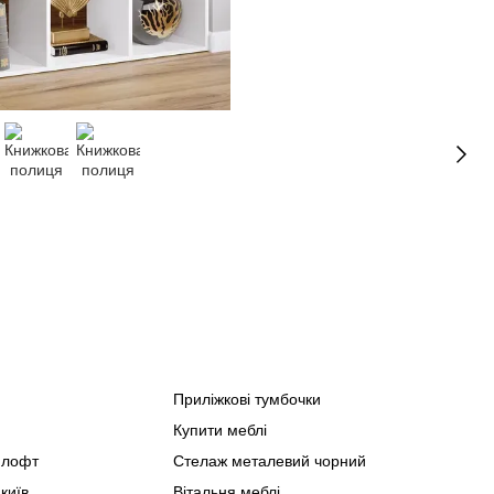
Приліжкові тумбочки
Спа
Купити меблі
Офіс
в лофт
Стелаж металевий чорний
Мебл
київ
Вітальня меблі
Мебл
Стел