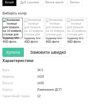
Білий
Дуб сонома
Венге магія
Бетон
Виберіть колір
Купити
Замовити швидко
Характеристики
Вага
34.5
Ширина
1424
Висота
1430
льня
Шафа
Стелаж для дому та офісу на 14 комірок
Корпус
Ламіноване ДСП
ні меблі
Купити шафу
Сучасний стелаж із відкритими полицями
Гарантійний термін
12
і у вітальню
Шафа купити
Кухонний стелаж з металевим каркасом та полицями з ЛДСП
і для кухні
аж сходинка на 12 полицю
Шафа біла