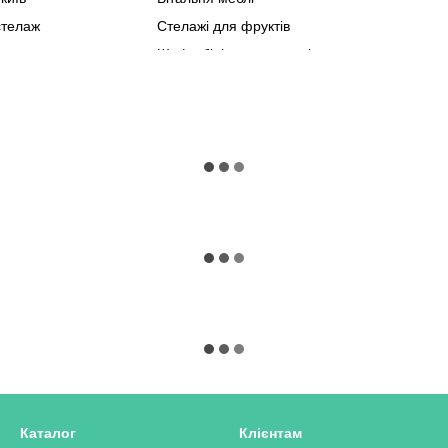
стелаж
Стелажі для фруктів
Мебл
Шафи білі в спальню ціни
Мебл
ормер 5 в 1
Полиці під взуття
анни
Журнальні столики київ
Журн
Книжковий стелаж купити
лофт купити
Купити столик журнальний білий
и
Тв тумба лофт купить
елевізор чорний
Лофт стелажі
Каталог
Клієнтам