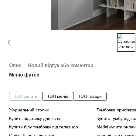
Опис
Новий відгук або коментар
Меню футер
ТОП запити
ТОП меню
ТОП товари
Журнальний столик
Тумбочка приліжко
Купить підставку для квітів
Купить тумбу під те
Купити білу тумбочку під телевізор
Меблі купити онлай
Стійка барна для кухні
Чорний стіл на кух