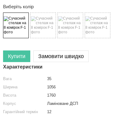
Виберіть колір
Купити
Замовити швидко
Характеристики
Вага
35
Ширина
1056
Висота
1760
Корпус
Ламіноване ДСП
льня
Шафа
Полиця для взуття на 20 осередків, тумба для взуття з ДСП (4 КОЛЬОРИ) 920х995х300 мм
Гарантійний термін
12
ні меблі
Купити шафу
Дизайнерська кутова полиця для декору
і у вітальню
Шафа купити
Стелаж кубічної форми з металу та ЛДСП на 2 полиці
і для кухні
Шафа біла
Комп'ютерний стіл, письмовий стіл на 2 полички з ДСП