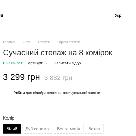
а
Укр
Головна
Офіс
Стелажі
Офісні стелажі
Сучасний стелаж на 8 комірок
В наявності
Артикул: F-1
Написати відгук
3 299 грн
3 882 грн
Увійти
для відображення накопичувальної знижки
%
Колір
Білий
Дуб сонома
Венге магія
Бетон