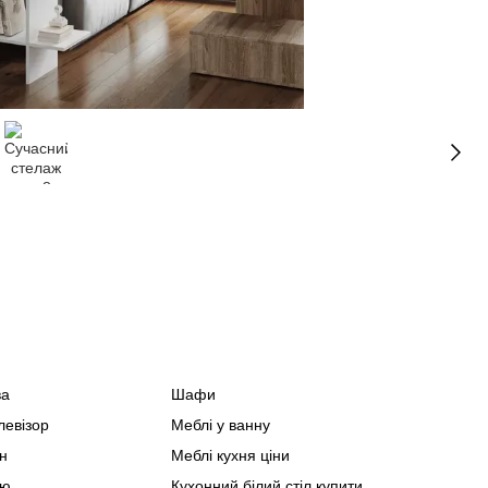
ва
Шафи
Спа
левізор
Меблі у ванну
Офіс
н
Меблі кухня ціни
Мебл
ню
Кухонний білий стіл купити
Мебл