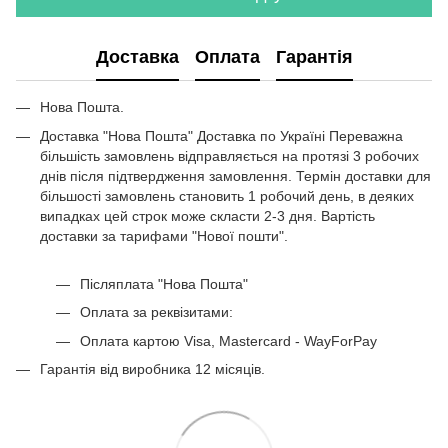
Комод венге
Купити барна стійка
Доставка
Оплата
Гарантія
Купити навісні полки
Полиця для взуття закрита
Нова Пошта.
Стелаж кухонний купити в україні
Доставка "Нова Пошта" Доставка по Україні Переважна
Приліжкові столики
більшість замовлень відправляється на протязі 3 робочих
Білий металевий стелаж
днів після підтвердження замовлення. Термін доставки для
більшості замовлень становить 1 робочий день, в деяких
Столики журнальні купити
випадках цей строк може скласти 2-3 дня. Вартість
Приліжкова тумбочка
доставки за тарифами "Нової пошти".
Журнальні столики білі
Комп'ютерні столи кутові купити
Післяплата "Нова Пошта"
Оплата за реквізитами:
Оплата картою Visa, Mastercard - WayForPay
Гарантія від виробника 12 місяців.