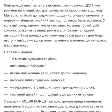
Конструкція виготовлена з якісного ламінованого ДСП, яке
вирізняється міцністю, довговічністю та простотою в догляді.
Матеріал стійкий до подряпин і щоденного навантаження, а
поверхня зберігає охайний вигляд протягом багатьох років. У
колекції представлені кілька стильних кольорів: білий, дуб
сонома, аліканте темний, венге магія, бетон та чорний
антрацит. Така палітра дає змогу підібрати варіант для будь-
якого інтер’єру — від світлого та мінімалістичного до сучасного
й контрастного.
Переваги моделі:
12 містких відкритих комірок;
оптимальні габарити;
якісне ламіноване ДСП, стійке до пошкоджень;
широкий вибір сучасних кольорів;
універсальність у використанні (для дому та офісу);
стильний дизайн, що підходить до різних інтер’єрів.
У магазині МЕБЛІ FOREST ця конструкція представлена як
практична й водночас стильна модель, яка допомагає легко
організувати простір. Це зручне та вигідне рішення для тих,