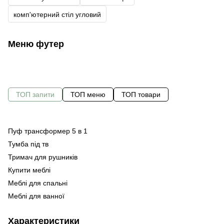
комп'ютерний стіл угловий
Меню футер
ТОП запити
ТОП меню
ТОП товари
Пуф трансформер 5 в 1
С
Ша
Тумба під тв
Оф
Ст
Тримач для рушників
Ме
Купити меблі
Ме
Ко
Меблі для спальні
Ме
Меблі для ванної
Ме
По
кі
Поличка для ванної
Ст
Характеристики
Шафа для спальні біла
Ко