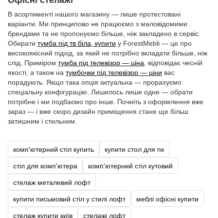
В асортименті нашого магазину — лише протестовані
варіанти. Ми принципово не працюємо з маловідомими
брендами та не пропонуємо більше, ніж закладено в сервіс.
Обирати
тумба під тв біла, купити
у ForestMebli — це про
високоякісний підхід, за який не потрібно вкладати більше, ніж
слід. Приміром
тумба під телевізор — ціна
, відповідає чесній
якості, а також на
тумбочки під телевізор — ціни
вас
порадують. Якщо така опція актуальна — прорахуємо
спеціальну конфігурацію. Лишилось лише одне — обрати
потрібне і ми подбаємо про інше. Почніть з оформлення вже
зараз — і вже скоро дизайн приміщення стане ще більш
затишним і стильним.
комп'ютерний стіл купить
купити стол для пк
стіл для комп'ютера
комп'ютерний стіл кутовий
стелаж металевий лофт
купити письмовий стіл у стилі лофт
меблі офісні купити
стелаж купити київ
стелажі лофт