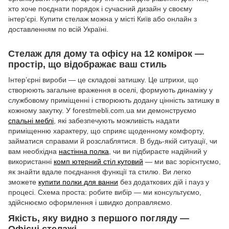
хто хоче поєднати порядок і сучасний дизайн у своєму
інтер’єрі. Купити стелаж можна у місті Київ або онлайн з
доставленням по всій Україні.
Стелаж для дому та офісу на 12 комірок —
простір, що відображає ваш стиль
Інтер’єрні вироби — це складові затишку. Це штрихи, що
створюють загальне враження в оселі, формують динаміку у
службовому приміщенні і створюють додану цінність затишку в
кожному закутку. У forestmebli.com.ua ми демонструємо
спальні меблі
, які забезпечують можливість надати
приміщенню характеру, що сприяє щоденному комфорту,
займатися справами й розслаблятися. В будь-якій ситуації, чи
вам необхідна
настінна полка
, чи ви підбираєте надійний у
використанні
комп ютерний стіл кутовий
— ми вас зорієнтуємо,
як знайти вдале поєднання функції та стилю. Ви легко
зможете
купити полки для ванни
без додаткових дій і пауз у
процесі. Схема проста: робите вибір — ми консультуємо,
здійснюємо оформлення і швидко доправляємо.
Якість, яку видно з першого погляду —
Офісні стелажі