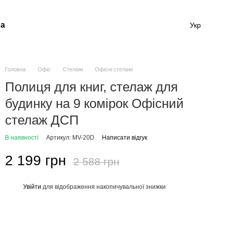
а
Укр
Головна
Офіс
Стелажі
Офісні стелажі
Полиця для книг, стелаж для
будинку на 9 комірок Офісний
стелаж ДСП
В наявності
Артикул: MV-20D
Написати відгук
2 199 грн
2 588 грн
Увійти
для відображення накопичувальної знижки
%