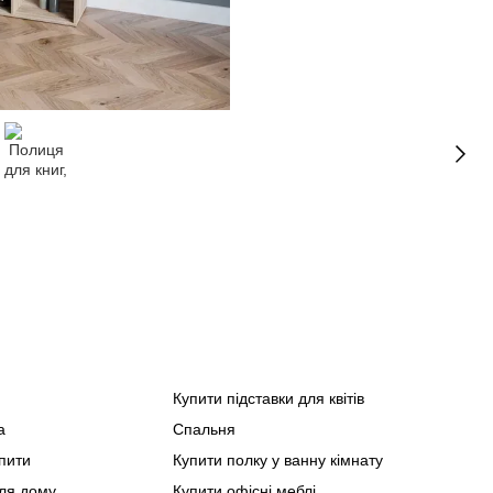
Купити підставки для квітів
Спа
а
Спальня
Офіс
упити
Купити полку у ванну кімнату
Мебл
Стил
для дому
Купити офісні меблі
Мебл