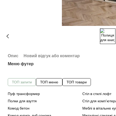
Опис
Новий відгук або коментар
Меню футер
ТОП запити
ТОП меню
ТОП товари
Пуф трансформер
Стіл в стилі лофт
Полки для взуття
Стіл для комп'ютер
Комод бетон
Меблі в вітальню к
Комод купить дуб сонома
Металічні стелажі 