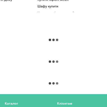
Шафу купити
Мебл
Купити шафу гардеробну
Мебл
левізор київ
Меблі для ванної купити
Купити комод чорного кольору в інтернет магазині
Куплю стіл кухонний
білий купить
Купити шафу білий бетон
Білий комод у спальню
Журнальні столики ціна
ики
Кутовий стіл для комп'ютера
Каталог
Клієнтам