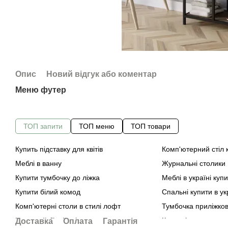
Опис
Новий відгук або коментар
Меню футер
ТОП запити
ТОП меню
ТОП товари
Купить підставку для квітів
Комп'ютерний стіл 
Меблі в ванну
Журнальні столики
Купити тумбочку до ліжка
Меблі в україні куп
Купити білий комод
Спальні купити в ук
Комп'ютерні столи в стилі лофт
Тумбочка приліжков
Кухонний білий стіл купити
Кухонні столи венге
Доставка
Оплата
Гарантія