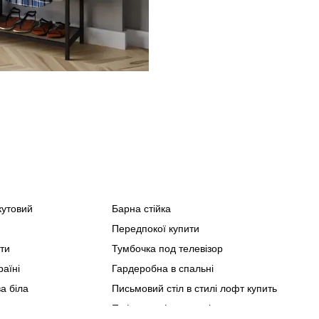
кутовий
Барна стійка
Спа
Куто
Передпокої купити
Офіс
ити
Тумбочка под телевізор
Мебл
раїні
Гардеробна в спальні
Мебл
а біла
Письмовий стіл в стилі лофт купить
Мебл
Стел
Пуф трансформер ціна
Мебл
Суча