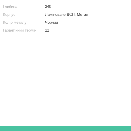
мовий стіл на 6 шухляд з ЛДСП
Тумби приліжкові
Глибина
340
Комод в спальню
Стелаж для дому та офісу на 36 комірок
Корпус
Ламіноване ДСП, Метал
Купити комода
Колір металу
Чорний
Комод білий
Гарантійний термін
12