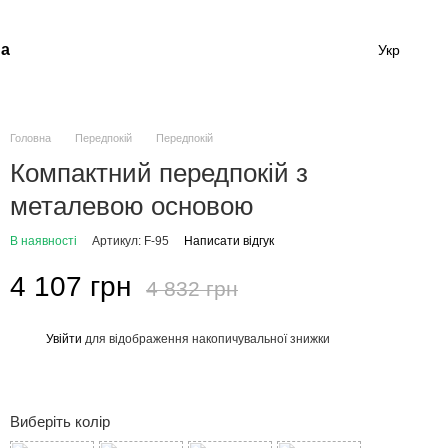
а
Укр
Головна
Передпокій
Передпокій
Компактний передпокій з
металевою основою
В наявності
Артикул: F-95
Написати відгук
4 107 грн
4 832 грн
Увійти
для відображення накопичувальної знижки
%
Виберіть колір