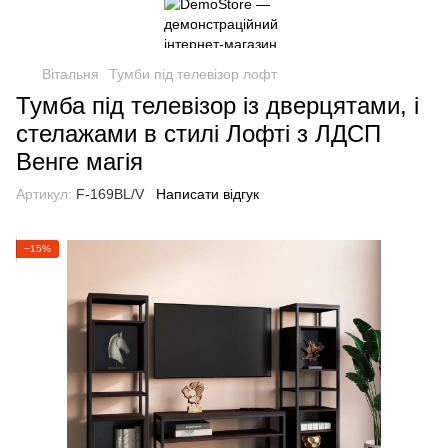
Вітальня
Тумби під телевізор лофт
Тумба під телевізор із дверцятами, і
стелажами в стилі Лофті з ЛДСП
Венге магія
Артикул:
F-169BL/V
Написати відгук
−15%