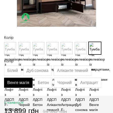
Колір
Колір
Білий
Дуб сонома
Аліканте темний
Венге магія
Бетон
Чорний
Антрацит
В наявності
13 899 грн
16 352 грн