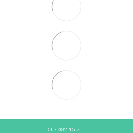
Тумби під телевізор купити
Білі приліжкові тумби
Тримач рушника
067 482-15-25