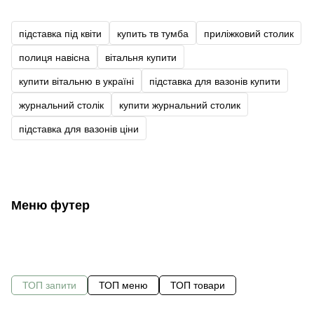
підставка під квіти
купить тв тумба
приліжковий столик
полиця навісна
вітальня купити
купити вітальню в україні
підставка для вазонів купити
журнальний столік
купити журнальний столик
підставка для вазонів ціни
Меню футер
ТОП запити
ТОП меню
ТОП товари