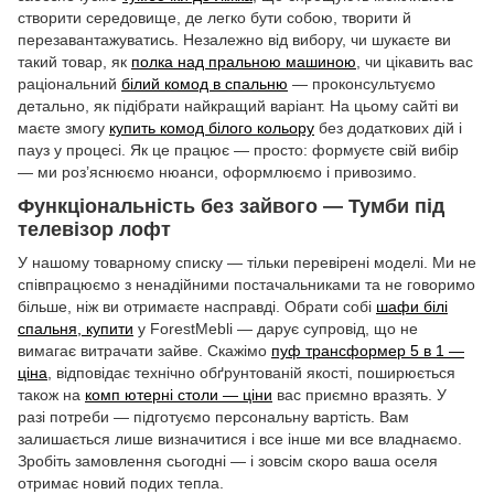
створити середовище, де легко бути собою, творити й
перезавантажуватись. Незалежно від вибору, чи шукаєте ви
такий товар, як
полка над пральною машиною
, чи цікавить вас
раціональний
білий комод в спальню
— проконсультуємо
детально, як підібрати найкращий варіант. На цьому сайті ви
маєте змогу
купить комод білого кольору
без додаткових дій і
пауз у процесі. Як це працює — просто: формуєте свій вибір
— ми роз’яснюємо нюанси, оформлюємо і привозимо.
Функціональність без зайвого — Тумби під
телевізор лофт
У нашому товарному списку — тільки перевірені моделі. Ми не
співпрацюємо з ненадійними постачальниками та не говоримо
більше, ніж ви отримаєте насправді. Обрати собі
шафи білі
спальня, купити
у ForestMebli — дарує супровід, що не
вимагає витрачати зайве. Скажімо
пуф трансформер 5 в 1 —
ціна
, відповідає технічно обґрунтованій якості, поширюється
також на
комп ютерні столи — ціни
вас приємно вразять. У
разі потреби — підготуємо персональну вартість. Вам
залишається лише визначитися і все інше ми все владнаємо.
Зробіть замовлення сьогодні — і зовсім скоро ваша оселя
отримає новий подих тепла.