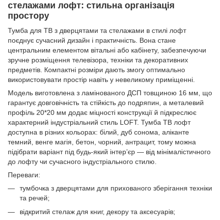
стелажами лофт: стильна організація
простору
Тумба для ТВ з дверцятами та стелажами в стилі лофт
поєднує сучасний дизайн і практичність. Вона стане
центральним елементом вітальні або кабінету, забезпечуючи
зручне розміщення телевізора, техніки та декоративних
предметів. Компактні розміри дають змогу оптимально
використовувати простір навіть у невеликому приміщенні.
Модель виготовлена з ламінованого ДСП товщиною 16 мм, що
гарантує довговічність та стійкість до подряпин, а металевий
профіль 20*20 мм додає міцності конструкції й підкреслює
характерний індустріальний стиль LOFT. Тумба ТВ лофт
доступна в різних кольорах: білий, дуб сонома, аліканте
темний, венге магія, бетон, чорний, антрацит, тому можна
підібрати варіант під будь-який інтер’єр — від мінімалістичного
до лофту чи сучасного індустріального стилю.
Переваги:
тумбочка з дверцятами для прихованого зберігання техніки
та речей;
відкритий стелаж для книг, декору та аксесуарів;