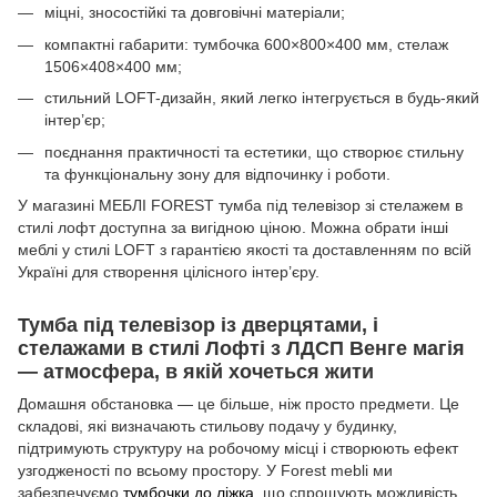
міцні, зносостійкі та довговічні матеріали;
компактні габарити: тумбочка 600×800×400 мм, стелаж
1506×408×400 мм;
стильний LOFT-дизайн, який легко інтегрується в будь-який
інтер’єр;
поєднання практичності та естетики, що створює стильну
та функціональну зону для відпочинку і роботи.
У магазині МЕБЛІ FOREST тумба під телевізор зі стелажем в
стилі лофт доступна за вигідною ціною. Можна обрати інші
меблі у стилі LOFT з гарантією якості та доставленням по всій
Україні для створення цілісного інтер’єру.
Тумба під телевізор із дверцятами, і
стелажами в стилі Лофті з ЛДСП Венге магія
— атмосфера, в якій хочеться жити
Домашня обстановка — це більше, ніж просто предмети. Це
складові, які визначають стильову подачу у будинку,
підтримують структуру на робочому місці і створюють ефект
узгодженості по всьому простору. У Forest mebli ми
забезпечуємо
тумбочки до ліжка
, що спрощують можливість