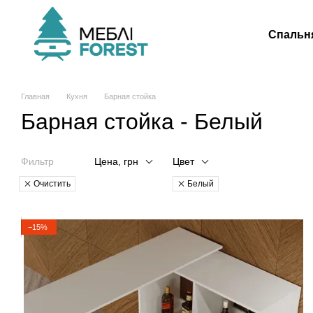
Перейти к основному контенту
Спальн
Главная
Кухня
Барная стойка
Барная стойка - Белый
Фильтр
Цена, грн
Цвет
Очистить
Белый
−15%