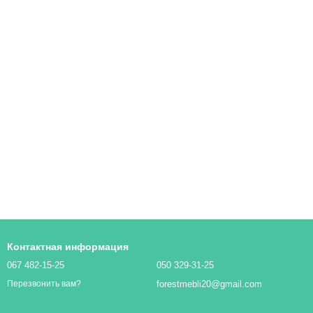
Контактная информация
067 482-15-25
050 329-31-25
forestmebli20@gmail.com
Перезвонить вам?