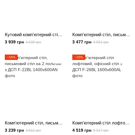
Кутовий комп'ютерний стіл зі стелажем на 10 комірок, офісний стіл з ДСП
Комп'ютерний стіл, письмовий стіл на 6 поличок з ДСП
3 939 грн
3 477 грн
4 635 грн
4 091 грн
−15%
−15%
Комп'ютерний стіл, письмовий стіл на 2 полички з ДСП
Комп'ютерний стіл лофтовий, офісний стіл з ДСП
3 239 грн
4 519 грн
3 811 грн
5 317 грн