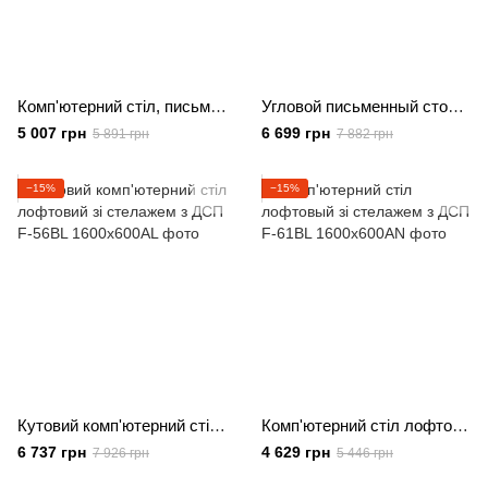
Комп'ютерний стіл, письмовий стіл з 5 поличками з ДСП
Угловой письменный стол из металла и ЛДСП с полкой под монитор
5 007 грн
6 699 грн
5 891 грн
7 882 грн
−15%
−15%
Кутовий комп'ютерний стіл лофтовий зі стелажем з ДСП
Комп'ютерний стіл лофтовый зі стелажем з ДСП
6 737 грн
4 629 грн
7 926 грн
5 446 грн