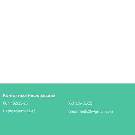
Контактная информация
067 482-15-25
050 329-31-25
forestmebli20@gmail.com
Перезвонить вам?