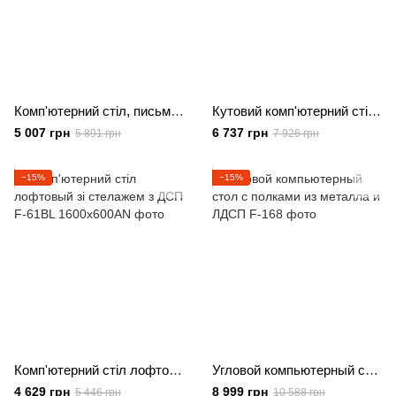
Комп'ютерний стіл, письмовий стіл з 5 поличками з ДСП
Кутовий комп'ютерний стіл лофтовий зі стелажем із ДСП Дуб сонома, 1200
5 007 грн
6 737 грн
5 891 грн
7 926 грн
−15%
−15%
Комп'ютерний стіл лофтовый зі стелажем з ДСП
Угловой компьютерный стол с полками из металла и ЛДСП
4 629 грн
8 999 грн
5 446 грн
10 588 грн