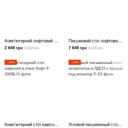
Комп'ютерний лофтовий стіл, офісний стіл з ДСП
Письмовий стіл лофтовий із полицями з ЛДСП Дуб сонома
2 849 грн
7 849 грн
3 352 грн
9 235 грн
−15%
−15%
Комп'ютерний стіл навісний в стилі Лофт
Угловой письменный стол из металла и ЛДСП с полкой под монитор