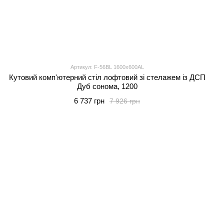
Артикул: F-56BL 1600x600AL
Кутовий комп'ютерний стіл лофтовий зі стелажем із ДСП
Дуб сонома, 1200
6 737 грн
7 926 грн