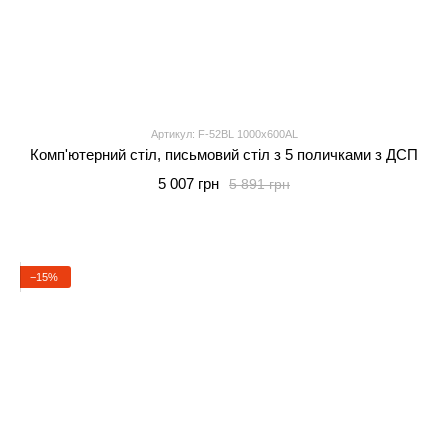
Артикул: F-52BL 1000x600AL
Комп'ютерний стіл, письмовий стіл з 5 поличками з ДСП
5 007 грн
5 891 грн
−15%