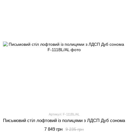
Артикул: F-111BL/AL
Письмовий стіл лофтовий із полицями з ЛДСП Дуб сонома
7 849 грн
9 235 грн