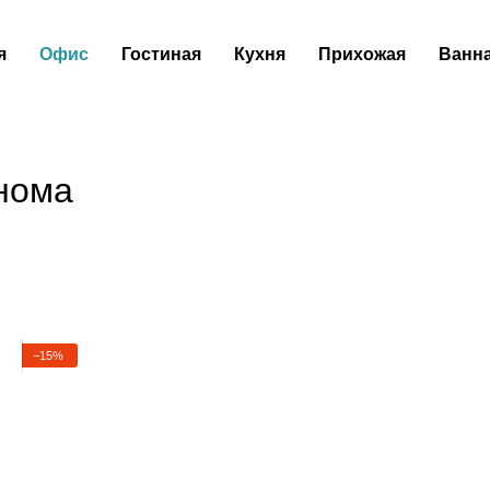
я
Офис
Гостиная
Кухня
Прихожая
Ванн
онома
−15%