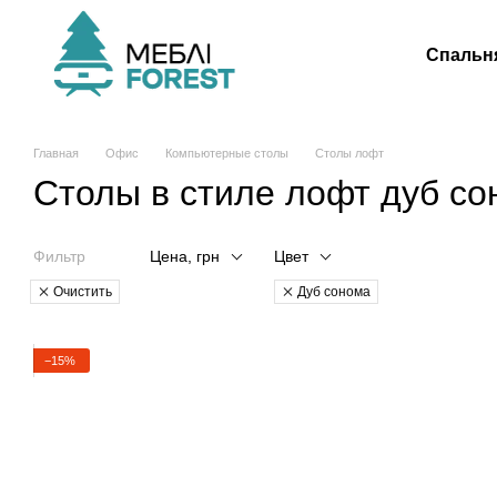
Перейти к основному контенту
Спальн
Главная
Офис
Компьютерные столы
Столы лофт
Столы в стиле лофт дуб с
Фильтр
Цена, грн
Цвет
Очистить
Дуб сонома
−15%