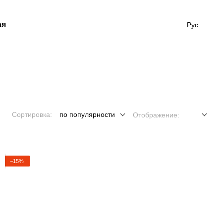
ая
Рус
Сортировка:
по популярности
Отображение:
−15%