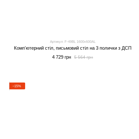
Артикул: F-49BL 1600x600AL
Комп'ютерний стіл, письмовий стіл на 3 полички з ДСП
4 729 грн
5 564 грн
−15%