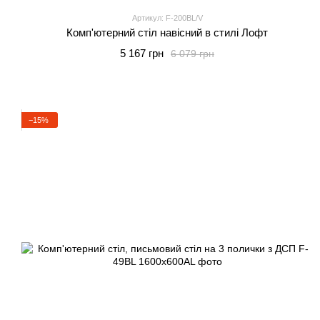
Артикул: F-200BL/V
Комп'ютерний стіл навісний в стилі Лофт
5 167 грн
6 079 грн
−15%