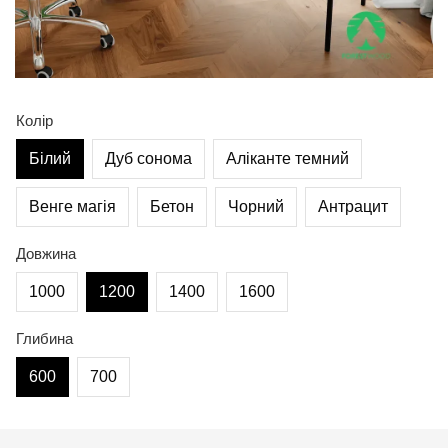
Колір
Білий
Дуб сонома
Аліканте темний
Венге магія
Бетон
Чорний
Антрацит
Довжина
1000
1200
1400
1600
Глибина
600
700