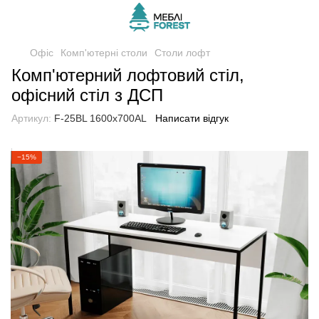
Офіс
Комп'ютерні столи
Столи лофт
Комп'ютерний лофтовий стіл,
офісний стіл з ДСП
Артикул:
F-25BL 1600x700AL
Написати відгук
−15%