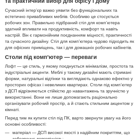
та практичний вибір для офісу і дому
Сучасний інтер’єр важко уявити без функціональних та
естетично привабливих меблів. Особливо це стосується
робочих зон. Правильно підібраний стіл для комп’ютера
здатний впливати на продуктивність, комфорт та навіть
настрій. Він є гармонійним поєднанням міцності, практичності
та сучасного дизайну. Стіл для комп’ютера чудово підходить як
для офісних приміщень, так і для домашніх робочих кабінетів.
Столи під комп’ютер — переваги
Лофт — це стиль, у якому поєднується мінімалізм, простота та
індустріальні акценти. Меблі у такому дизайні мають стримані
форми, натуральні відтінки та виглядають однаково ефектно у
просторих офісах і невеликих квартирах. Столи під комп’ютер
з ДСП відрізняються стійкістю до навантажень та зручністю у
використанні. Вони не лише допомагають раціонально
організувати робочий простір, а й стають стильним акцентом у
кімнаті.
Перед тим як купити стіл під ПК, варто звернути увагу на його
основні особливості:
матеріал — ДСП високої якості з надійним покриттям, що
забезпечує довговічність;