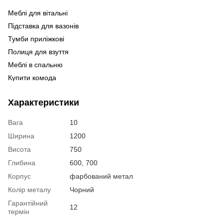
Меблі для вітальні
С
Дв
Підставка для вазонів
Оф
Тумби приліжкові
Ме
Полиця для взуття
Ме
Меблі в спальню
Ме
Дв
Купити комода
Ме
Ви
кі
Купити пуф трансформер
Характеристики
Купити меблі кухонні
Ст
Купити гардеробну
Вага
10
Шафа біла купити
Ширина
1200
Стелажі кухонні
Ст
Висота
750
Меблі у ванну кімнату ціни
Ст
Глибина
600, 700
Купити комод колір дуб сонома
На
Корпус
фарбований метал
Білі кухонні столи
Ст
Колір металу
Чорний
Столи під комп'ютер
Ст
Гарантійний
Купити меблі в україні
12
Ко
термін
Кухонні столи чорного кольору
Ку