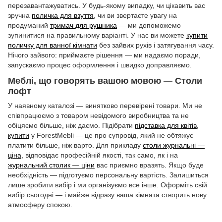
перезавантажуватись. У будь-якому випадку, чи цікавить вас
зручна
поличка для взуття
, чи ви звертаєте увагу на
продуманий
тримач для рушника
— ми допоможемо
зупинитися на правильному варіанті. У нас ви можете
купити
поличку для ванної кімнати
без зайвих рухів і затягування часу.
Нічого зайвого: приймаєте рішення — ми надаємо поради,
запускаємо процес оформлення і швидко доправляємо.
Меблі, що говорять вашою мовою — Столи
лофт
У наявному каталозі — винятково перевірені товари. Ми не
співпрацюємо з товаром невідомого виробництва та не
обіцяємо більше, ніж даємо. Підібрати
підставка для квітів,
купити
у ForestMebli — це про супровід, який не обтяжує
платити більше, ніж варто. Для прикладу
столи журнальні —
ціна
, відповідає професійній якості, так само, як і на
журнальний столик — ціни
вас приємно вразять. Якщо буде
необхідність — підготуємо персональну вартість. Залишиться
лише зробити вибір і ми організуємо все інше. Оформіть свій
вибір сьогодні — і майже відразу ваша кімната створить нову
атмосферу спокою.