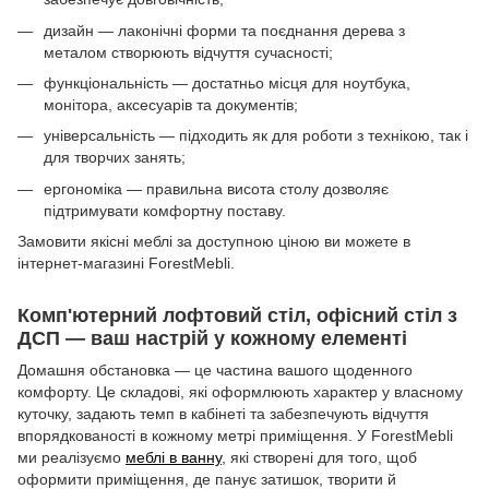
дизайн — лаконічні форми та поєднання дерева з
металом створюють відчуття сучасності;
функціональність — достатньо місця для ноутбука,
монітора, аксесуарів та документів;
універсальність — підходить як для роботи з технікою, так і
для творчих занять;
ергономіка — правильна висота столу дозволяє
підтримувати комфортну поставу.
Замовити якісні меблі за доступною ціною ви можете в
інтернет-магазині ForestMebli.
Комп'ютерний лофтовий стіл, офісний стіл з
ДСП — ваш настрій у кожному елементі
Домашня обстановка — це частина вашого щоденного
комфорту. Це складові, які оформлюють характер у власному
куточку, задають темп в кабінеті та забезпечують відчуття
впорядкованості в кожному метрі приміщення. У ForestMebli
ми реалізуємо
меблі в ванну
, які створені для того, щоб
оформити приміщення, де панує затишок, творити й