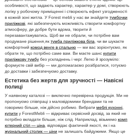
особливості, що задають характер, характер у домі, створюють
логіку у робочому приміщенні і створюють ефект узгодженості
в кожній зоні житла. У Forest mebli у нас ви знайдете
тумбочки
приліжкові
, які забезпечують можливість створити комфортну
атмосферу, де добре бути вдома, творити й
перезавантажуватись. Щоб ви не обрали, чи потрібне вам
продумане рішення,як
тумба приліжкова біла
, чи ви шукаєте
комфортний
комод венге в спальню
— ми вас зорієнтуємо, як
обрати те, що потрібно саме вам. Ви маєте шанс
купити
приліжкову тумбу
без ускладнень і черг. Легко й зрозуміло:
формуєте свій вибір — ми допомагаємо розібратися, готуємо
до доставки і забезпечуємо доставку.
Естетика без жертв для зручності — Навісні
полиці
У наявному каталозі — виключно перевірена продукція. Ми не
пропонуємо співпраці з маловідомими брендами та не
говоримо більше, ніж дійсно робимо. Вибрати
меблі кухонні,
купити
у ForestMebli — відкриває сервісний досвід, за який не
потрібно вкладати більше, ніж слід. Наприклад, візьмемо
комп
ютерний стіл — ціна
, відповідає фактичній якості, як і на
журнальний столик — ціни
не залишать байдужими. Якщо це