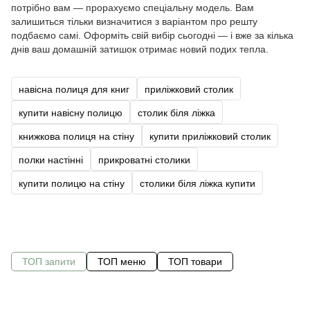
потрібно вам — прорахуємо спеціальну модель. Вам
залишиться тільки визначитися з варіантом про решту
подбаємо самі. Оформіть свій вибір сьогодні — і вже за кілька
днів ваш домашній затишок отримає новий подих тепла.
навісна полиця для книг
приліжковий столик
купити навісну полицю
столик біля ліжка
книжкова полиця на стіну
купити приліжковий столик
полки настінні
прикроватні столики
купити полицю на стіну
столики біля ліжка купити
ТОП запити
ТОП меню
ТОП товари