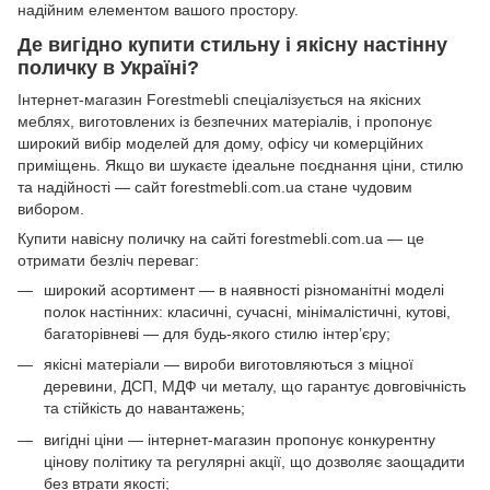
надійним елементом вашого простору.
Де вигідно купити стильну і якісну настінну
поличку в Україні?
Інтернет-магазин Forestmebli спеціалізується на якісних
меблях, виготовлених із безпечних матеріалів, і пропонує
широкий вибір моделей для дому, офісу чи комерційних
приміщень. Якщо ви шукаєте ідеальне поєднання ціни, стилю
та надійності — сайт forestmebli.com.ua стане чудовим
вибором.
Купити навісну поличку на сайті forestmebli.com.ua — це
отримати безліч переваг:
широкий асортимент — в наявності різноманітні моделі
полок настінних: класичні, сучасні, мінімалістичні, кутові,
багаторівневі — для будь-якого стилю інтер’єру;
якісні матеріали — вироби виготовляються з міцної
деревини, ДСП, МДФ чи металу, що гарантує довговічність
та стійкість до навантажень;
вигідні ціни — інтернет-магазин пропонує конкурентну
цінову політику та регулярні акції, що дозволяє заощадити
без втрати якості;