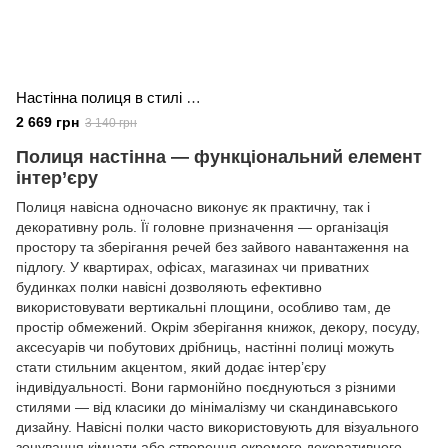
Настінна полиця в стилі лофт з металевим каркасом та полицями з ЛДСП
2 669 грн
3 140 грн
Полиця настінна — функціональний елемент
інтер’єру
Полиця навісна одночасно виконує як практичну, так і
декоративну роль. Її головне призначення — організація
простору та зберігання речей без зайвого навантаження на
підлогу. У квартирах, офісах, магазинах чи приватних
будинках полки навісні дозволяють ефективно
використовувати вертикальні площини, особливо там, де
простір обмежений. Окрім зберігання книжок, декору, посуду,
аксесуарів чи побутових дрібниць, настінні полиці можуть
стати стильним акцентом, який додає інтер’єру
індивідуальності. Вони гармонійно поєднуються з різними
стилями — від класики до мінімалізму чи скандинавського
дизайну. Навісні полки часто використовують для візуального
зонування кімнати або створення окремого декоративного