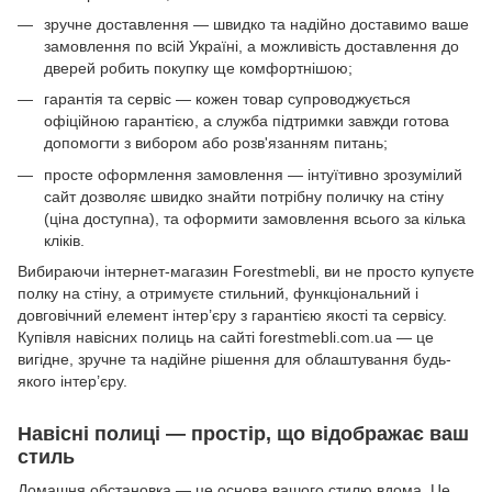
зручне доставлення — швидко та надійно доставимо ваше
замовлення по всій Україні, а можливість доставлення до
дверей робить покупку ще комфортнішою;
гарантія та сервіс — кожен товар супроводжується
офіційною гарантією, а служба підтримки завжди готова
допомогти з вибором або розв'язанням питань;
просте оформлення замовлення — інтуїтивно зрозумілий
сайт дозволяє швидко знайти потрібну поличку на стіну
(ціна доступна), та оформити замовлення всього за кілька
кліків.
Вибираючи інтернет-магазин Forestmebli, ви не просто купуєте
полку на стіну, а отримуєте стильний, функціональний і
довговічний елемент інтер’єру з гарантією якості та сервісу.
Купівля навісних полиць на сайті forestmebli.com.ua — це
вигідне, зручне та надійне рішення для облаштування будь-
якого інтер’єру.
Навісні полиці — простір, що відображає ваш
стиль
Домашня обстановка — це основа вашого стилю вдома. Це