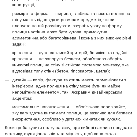
конструкції;
розміри та форма — ширина, глибина та висота полиці на
стіну мають відповідати розмірам предметів, які ви
плануєте на ній розміщувати, зверніть увагу на форму —
полиця настінна може бути кутова, прямокутна,
асиметрична або багаторівнева, і кожна з них виконує різні
задачі;
кріплення — дуже важливий критерій, бо якісні та надійні
кріплення — це запорука безпеки, обов'язково оберіть
книжкові полиці на стіну зі стійкою системою монтажу, яка
відповідає типу стіни (бетон, гіпсокартон, цегла);
дизайн — колір, фактура та стиль мають гармоніювати з
інтер’єром, адже полиця на стіну може бути як майже
непомітним елементом, так і яскравим дизайнерським
акцентом;
максимальне навантаження — обов’язково перевіряйте,
яку вагу здатна витримати полиця, це важливо для безпеки
використання, особливо у дитячих кімнатах чи кухнях.
Коли треба купити полку навісну, при виборі важливо поєднати
естетику, функціональність та міцність, щоб вона стала