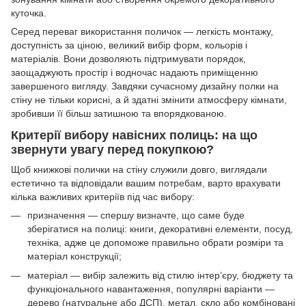
куточка.
Серед переваг використання поличок — легкість монтажу,
доступність за ціною, великий вибір форм, кольорів і
матеріалів. Вони дозволяють підтримувати порядок,
заощаджують простір і водночас надають приміщенню
завершеного вигляду. Завдяки сучасному дизайну полки на
стіну не тільки корисні, а й здатні змінити атмосферу кімнати,
зробивши її більш затишною та впорядкованою.
Критерії вибору навісних полиць: на що
звернути увагу перед покупкою?
Щоб книжкові полички на стіну служили довго, виглядали
естетично та відповідали вашим потребам, варто врахувати
кілька важливих критеріїв під час вибору:
призначення — спершу визначте, що саме буде
зберігатися на полиці: книги, декоративні елементи, посуд,
техніка, адже це допоможе правильно обрати розміри та
матеріал конструкції;
матеріал — вибір залежить від стилю інтер’єру, бюджету та
функціонального навантаження, популярні варіанти —
дерево (натуральне або ДСП), метал, скло або комбіновані