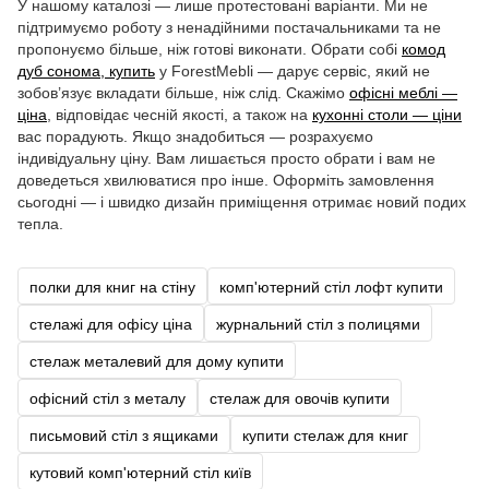
У нашому каталозі — лише протестовані варіанти. Ми не
підтримуємо роботу з ненадійними постачальниками та не
пропонуємо більше, ніж готові виконати. Обрати собі
комод
дуб сонома, купить
у ForestMebli — дарує сервіс, який не
зобов’язує вкладати більше, ніж слід. Скажімо
офісні меблі —
ціна
, відповідає чесній якості, а також на
кухонні столи — ціни
вас порадують. Якщо знадобиться — розрахуємо
індивідуальну ціну. Вам лишається просто обрати і вам не
доведеться хвилюватися про інше. Оформіть замовлення
сьогодні — і швидко дизайн приміщення отримає новий подих
тепла.
полки для книг на стіну
комп'ютерний стіл лофт купити
стелажі для офісу ціна
журнальний стіл з полицями
стелаж металевий для дому купити
офісний стіл з металу
стелаж для овочів купити
письмовий стіл з ящиками
купити стелаж для книг
кутовий комп'ютерний стіл київ