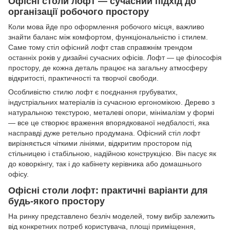
Офісні столи лофт — сучасний підхід до
організації робочого простору
Коли мова йде про оформлення робочого місця, важливо
знайти баланс між комфортом, функціональністю і стилем.
Саме тому стіл офісний лофт став справжнім трендом
останніх років у дизайні сучасних офісів. Лофт — це філософія
простору, де кожна деталь працює на загальну атмосферу
відкритості, практичності та творчої свободи.
Особливістю стилю лофт є поєднання грубуватих,
індустріальних матеріалів із сучасною ергономікою. Дерево з
натуральною текстурою, металеві опори, мінімалізм у формі
— все це створює враження впорядкованої недбалості, яка
насправді дуже ретельно продумана. Офісний стіл лофт
вирізняється чіткими лініями, відкритим простором під
стільницею і стабільною, надійною конструкцією. Він пасує як
до коворкінгу, так і до кабінету керівника або домашнього
офісу.
Офісні столи лофт: практичні варіанти для
будь-якого простору
На ринку представлено безліч моделей, тому вибір залежить
від конкретних потреб користувача, площі приміщення,