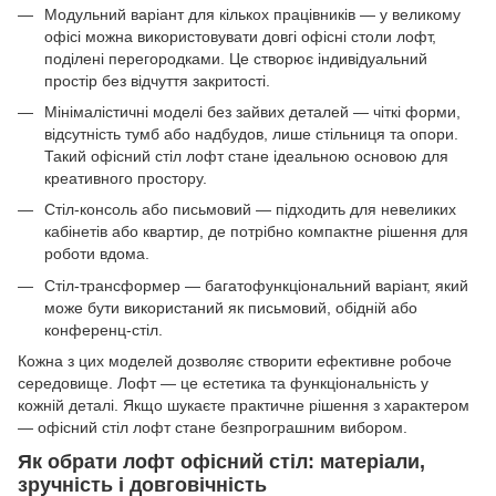
Модульний варіант для кількох працівників — у великому
офісі можна використовувати довгі офісні столи лофт,
поділені перегородками. Це створює індивідуальний
простір без відчуття закритості.
Мінімалістичні моделі без зайвих деталей — чіткі форми,
відсутність тумб або надбудов, лише стільниця та опори.
Такий офісний стіл лофт стане ідеальною основою для
креативного простору.
Стіл-консоль або письмовий — підходить для невеликих
кабінетів або квартир, де потрібно компактне рішення для
роботи вдома.
Стіл-трансформер — багатофункціональний варіант, який
може бути використаний як письмовий, обідній або
конференц-стіл.
Кожна з цих моделей дозволяє створити ефективне робоче
середовище. Лофт — це естетика та функціональність у
кожній деталі. Якщо шукаєте практичне рішення з характером
— офісний стіл лофт стане безпрограшним вибором.
Як обрати лофт офісний стіл: матеріали,
зручність і довговічність