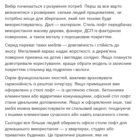
Вибір починається з розуміння потреб. Перш за все варто
визначитися з розмірами: скільки людей працюватиме, чи
потрібно місце для зберігання, який тип техніки буде
використовуватись. Далі — матеріали. Стиль лофт передбачає
використання масиву дерева, фанери, ДСП із фактурною
поверхнею, а також металу з порошковим покриттям.
Серед переваг таких меблів — довговічність і стійкість до
зносу. Металевий каркас надає жорсткості, а дерев'яна
поверхня приємна на дотик і виглядає солідно. Якщо плануєте
довготривале користування, краще обрати модель із захисним
покриттям стільниці від подряпин і вологи.
Окрім функціональних якостей, важливо враховувати
гармонійність із рештою інтер'єру. Якщо приміщення вже
оформлено у стилі лофт — із цегляною стіною, бетонними
елементами або відкритими комунікаціями, офісний стіл лофт
стане ідеальним доповненням. Якщо ж оформлення інше, такі
меблі можна використовувати як стильовий акцент, поєднуючи
з іншими елементами сучасного або навіть класичного стилю.
Сьогодні все більше людей обирають офісні столи лофт для
домашнього використання — у квартирах, студіях або
приватних будинках. Це практичне рішення, яке не