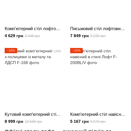
Комп'ютерний стіл лофтовый зі стелажем з ДСП
Письмовий стіл лофтовий з поличками із ЛДСП
4 629 грн
7 849 грн
5 446 грн
9 235 грн
−15%
−15%
Кутовий комп’ютерний стіл з полицями із металу та ЛДСП
Комп'ютерний стіл навісний в стилі Лофт
8 999 грн
5 167 грн
10 588 грн
6 079 грн