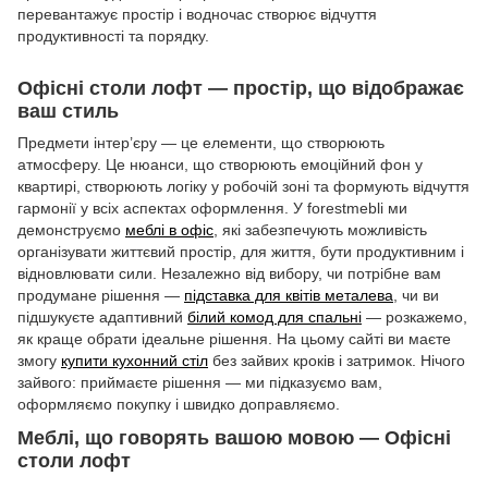
перевантажує простір і водночас створює відчуття
продуктивності та порядку.
Офісні столи лофт — простір, що відображає
ваш стиль
Предмети інтер’єру — це елементи, що створюють
атмосферу. Це нюанси, що створюють емоційний фон у
квартирі, створюють логіку у робочій зоні та формують відчуття
гармонії у всіх аспектах оформлення. У forestmebli ми
демонструємо
меблі в офіс
, які забезпечують можливість
організувати життєвий простір, для життя, бути продуктивним і
відновлювати сили. Незалежно від вибору, чи потрібне вам
продумане рішення —
підставка для квітів металева
, чи ви
підшукуєте адаптивний
білий комод для спальні
— розкажемо,
як краще обрати ідеальне рішення. На цьому сайті ви маєте
змогу
купити кухонний стіл
без зайвих кроків і затримок. Нічого
зайвого: приймаєте рішення — ми підказуємо вам,
оформляємо покупку і швидко доправляємо.
Меблі, що говорять вашою мовою — Офісні
столи лофт