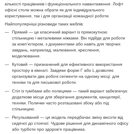
кількості працівників і функціонального навантаження. Лофт
офісні столи можна обрати як для індивідуального
користування, так і для організації командної роботи.
Найпопулярніші різновиди таких меблів:
Прямий — це класичний варіант із прямокутною
стільницею і металевими ніжками. Він підійде для роботи
за комп’ютером, з документами або навіть для творчих
завдань, наприклад, малювання, креслення,
моделювання.
Кутовий — призначений для ефективного використання
простору в кімнаті. Завдяки формі Г або L дозволяє
організувати два робочі сегменти на одному місці: для
техніки та для письмової роботи.
Стіл із тумбами або полицями — такий варіант забезпечує
додаткове місце для зберігання документів, канцелярії,
техніки. Полички часто розташовані збоку або під
стільницею.
Регульований — ця модель передбачає зміну висоти від
сидячої до стоячої. Чудове рішення для динамічного офісу
або турботи про здоров’я працівника.