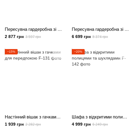
Пересувна гардеробна зі штангою та поличками на коліщатках
Пересувна гардеробна зі шторкою, поличками та штангою
2 877 грн
6 699 грн
3 597 грн
8 374 грн
−15%
−20%
Настінний вішак з гачками для передпокою
Шафа з відкритими полицями та шухлядами
1 939 грн
4 999 грн
2 282 грн
6 249 грн