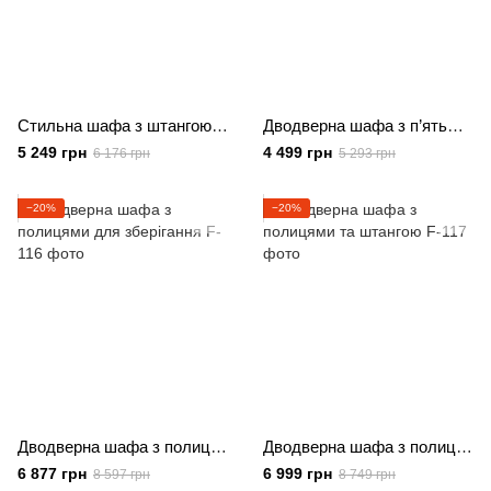
Стильна шафа з штангою, полицями та срібними ручками
Дводверна шафа з п’ятьма полицями та срібними ручками
5 249 грн
4 499 грн
6 176 грн
5 293 грн
−20%
−20%
Дводверна шафа з полицями для зберігання
Дводверна шафа з полицями та штангою
6 877 грн
6 999 грн
8 597 грн
8 749 грн