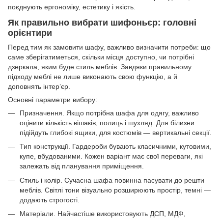
поєднують ергономіку, естетику і якість.
Як правильно вибрати шифоньєр: головні
орієнтири
Перед тим як замовити шафу, важливо визначити потреби: що
саме зберігатиметься, скільки місця доступно, чи потрібні
дзеркала, яким буде стиль меблів. Завдяки правильному
підходу меблі не лише виконають свою функцію, а й
доповнять інтер’єр.
Основні параметри вибору:
Призначення. Якщо потрібна шафа для одягу, важливо
оцінити кількість вішаків, полиць і шухляд. Для білизни
підійдуть глибокі ящики, для костюмів — вертикальні секції.
Тип конструкції. Гардероби бувають класичними, кутовими,
купе, вбудованими. Кожен варіант має свої переваги, які
залежать від планування приміщення.
Стиль і колір. Сучасна шафа повинна пасувати до решти
меблів. Світлі тони візуально розширюють простір, темні —
додають строгості.
Матеріали. Найчастіше використовують ДСП, МДФ,