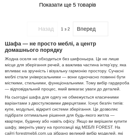
Показати ще 5 товарів
Назад
Вперед
1
з 2
Шафа — не просто меблі, а центр
домашнього порядку
Жодна оселя не обходиться без шифоньєра. Це не лише
місце для зберігання речей, а важлива частина інтер’єру, яка
впливає на зручність і візуальну гармонію простору. Сучасні
меблі стали універсальними — вони одночасно повинні бути
місткими, стильними, функціональними. Тому вибір гардероба
— відповідальний процес, який вимагає уваги до деталей.
На сьогодні шафа для одягу не обмежується класичними
варіантами з двостулковими дверцятами. Існує безліч типів:
купе, модульні, відкриті системи зберігання. Це дозволяє
підібрати оптимальне рішення для будь-якого житла —
квартири, будинку або навіть офісу. Якщо ви вирішили купити
шафу, зверніть увагу на пропозиції від МЕБЛІ FOREST. На
сайті forestmebli.com.ua зібрано великий вибір моделей, які