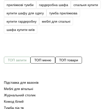
приліжкові тумби
гардеробна шафа
спальня купити
купити шафу для одягу
тумба приліжкова
купити гардеробну
меблі для спальні
шафа купити київ
ТОП запити
ТОП меню
ТОП товари
Підставка для вазонів
С
Меблі для вітальні
Оф
Ст
Журнальний столик
Ме
Ко
Комод білий
Ме
Су
Тумба під тв
Ме
На