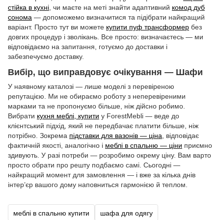
стійка в кухні
, чи маєте на меті знайти адаптивний
комод дуб
сонома
— допоможемо визначитися та підібрати найкращий
варіант. Просто тут ви можете
купити пуф трансформер
без
довгих процедур і зволікань. Все просто: визначаєтесь — ми
відповідаємо на запитання, готуємо до доставки і
забезпечуємо доставку.
Вибір, що виправдовує очікування — Шафи
У наявному каталозі — лише моделі з перевіреною
репутацією. Ми не обираємо роботу з неперевіреними
марками та не пропонуємо більше, ніж дійсно робимо.
Вибрати
кухня меблі, купити
у ForestMebli — веде до
клієнтський підхід, який не передбачає платити більше, ніж
потрібно. Зокрема
підставки для вазонів — ціна
, відповідає
фактичній якості, аналогічно і
меблі в спальню — ціни
приємно
здивують. У разі потреби — розробимо окрему ціну. Вам варто
просто обрати про решту подбаємо самі. Сьогодні —
найкращий момент для замовлення — і вже за кілька днів
інтер’єр вашого дому наповниться гармонією й теплом.
меблі в спальню купити
шафа для одягу