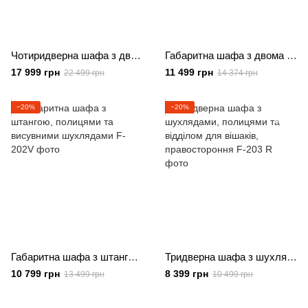
Чотиридверна шафа з двома штангами та полицями для зручного зберігання
Габаритна шафа з двома штангами та висувними шухлядами
17 999 грн
11 499 грн
22 499 грн
14 374 грн
−20%
−20%
Габаритна шафа з штангою, полицями та висувними шухлядами
Тридверна шафа з шухлядами, полицями та відділом для вішаків, правостороння
10 799 грн
8 399 грн
13 499 грн
10 499 грн