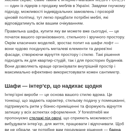
— один із лідерів з продажу меблів в Україні. Завдяки гнучкому
підходу, можливості індивідуальних замовлень і прозорій
ціновій політиці, тут легко придбати потрібні меблі, які
відповідатимуть всім вашим очікуванням.
Правильна шафа, купити яку ви можете вже сьогодні, — це
початок вашого організованого, стильного і зручного простору.
Окрім класичних моделей, зростає попит на шафи лофт —
вони чудово поєднують металеві елементи та дерев’яні
фасади, створюючи відчуття простору і стилю. Такі рішення
підходять як для квартир-студій, так і для просторих будинків.
Вони дозволяють краще організувати внутрішній простір і
максимально ефективно використовувати кожен сантиметр.
Шафи — інтер’єр, що надихає щодня
Інтер’єрні вироби — це основа вашого стилю вдома. Це
тонкощі, що задають характер, стильову подачу у помешканні,
підтримують ритм у бізнес-приміщенні та формують відчуття
затишку у всіх аспектах оформлення. У forestmebli ми
пропонуємо
стелажі під овочі
, що сприяють можливості
вибудувати інтер’єр, для життя, працювати і відпочивати. Щоб
ви не обрали, чи потрібне вам продумане рішення —
барна