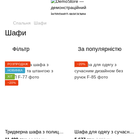
Спальня
Шафи
Шафи
Фільтр
За популярністю
РОЗПРОДАЖ
−20%
НОВИНКА
ХІТ
−20%
Тридверна шафа з полицями та штангою з ЛДСП
Шафа для одягу з сучасним дизайном без ручок