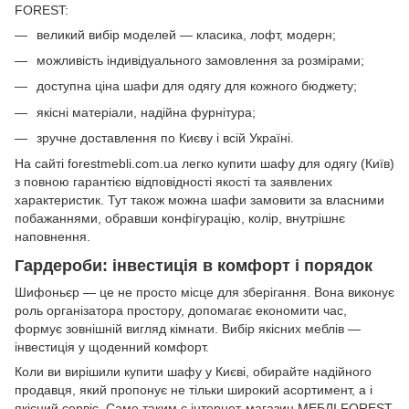
FOREST:
великий вибір моделей — класика, лофт, модерн;
можливість індивідуального замовлення за розмірами;
доступна ціна шафи для одягу для кожного бюджету;
якісні матеріали, надійна фурнітура;
зручне доставлення по Києву і всій Україні.
На сайті forestmebli.com.ua легко купити шафу для одягу (Київ)
з повною гарантією відповідності якості та заявлених
характеристик. Тут також можна шафи замовити за власними
побажаннями, обравши конфігурацію, колір, внутрішнє
наповнення.
Гардероби: інвестиція в комфорт і порядок
Шифоньєр — це не просто місце для зберігання. Вона виконує
роль організатора простору, допомагає економити час,
формує зовнішній вигляд кімнати. Вибір якісних меблів —
інвестиція у щоденний комфорт.
Коли ви вирішили купити шафу у Києві, обирайте надійного
продавця, який пропонує не тільки широкий асортимент, а і
якісний сервіс. Саме таким є інтернет-магазин МЕБЛІ FOREST