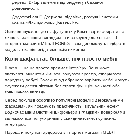
дерево. Вибір залежить від бюджету і бажаної
довговічності.
Додаткові опції. Дзеркала, підсвітка, розсувні системи —
усе це збільшує функціональність.
Якщо ви шукаєте, де шафу купити у Києві, варто обирати не
лише за зовнішнім виглядом, а й за функціональністю. В
інтернет-магазині МЕБЛІ FOREST вам допоможуть підібрати
модель, яка відповідатиме всім вимогам.
Коли шафа стає більше, ніж просто меблі
Шафа — це не просто предмет інтер’єру. Вона може
виступати акцентом кімнати, зонувати простір, створювати
порядок у побуті. Залежно від обраного варіанту меблі можуть
слугувати десятиліттями без втрати функціональності або
зовнішнього вигляду.
Серед покупців особливо популярні моделі з дзеркальними
фасадами, які поєднують практичність і візуальний ефект.
Водночас мінімалістичні шифоньєри з гладкими поверхнями
залишаються популярними у скандинавських і сучасних
інтер’єрах.
Переваги покупки гардероба в інтернет-магазині МЕБЛІ