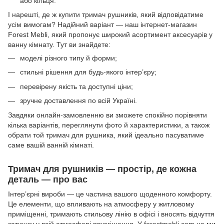
або кільця.
І нарешті, де ж купити тримач рушників, який відповідатиме
усім вимогам? Надійний варіант — наш інтернет-магазин
Forest Mebli, який пропонує широкий асортимент аксесуарів у
ванну кімнату. Тут ви знайдете:
моделі різного типу й форми;
стильні рішення для будь-якого інтер’єру;
перевірену якість та доступні ціни;
зручне доставлення по всій Україні.
Завдяки онлайн-замовленню ви зможете спокійно порівняти
кілька варіантів, переглянути фото й характеристики, а також
обрати той тримач для рушника, який ідеально пасуватиме
саме вашій ванній кімнаті.
Тримач для рушників — простір, де кожна
деталь — про вас
Інтер’єрні вироби — це частина вашого щоденного комфорту.
Це елементи, що впливають на атмосферу у житловому
приміщенні, тримають стильову лінію в офісі і вносять відчуття