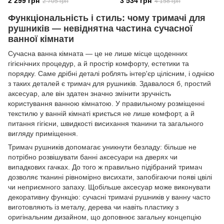
2 299 грн
3 534 грн
2 705 грн
4 158 грн
Функціональність і стиль: чому тримачі для
рушників — невіднятна частина сучасної
ванної кімнати
Сучасна ванна кімната — це не лише місце щоденних
гігієнічних процедур, а й простір комфорту, естетики та
порядку. Саме дрібні деталі роблять інтер'єр цілісним, і однією
з таких деталей є тримач для рушників. Здавалося б, простий
аксесуар, але він здатен значно змінити зручність
користування ванною кімнатою. У правильному розміщенні
текстилю у ванній кімнаті криється не лише комфорт, а й
питання гігієни, швидкості висихання тканини та загального
вигляду приміщення.
Тримач рушників допомагає уникнути безладу: більше не
потрібно розвішувати банні аксесуари на дверях чи
випадкових гачках. До того ж правильно підібраний тримач
дозволяє тканині рівномірно висихати, запобігаючи появі цвілі
чи неприємного запаху. Щобільше аксесуар може виконувати
декоративну функцію: сучасні тримачі рушників у ванну часто
виготовляють із металу, дерева чи навіть пластику з
оригінальним дизайном, що доповнює загальну концепцію