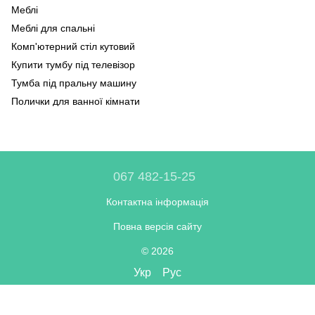
Меблі
С
Меблі для спальні
Оф
Комп'ютерний стіл кутовий
Ме
Купити тумбу під телевізор
Ме
Ст
Тумба під пральну машину
Ме
Ст
Полички для ванної кімнати
Ме
Ку
кі
Комод для спальні
Ба
Пуфик трансформер купить
Меблі для гостинної кімнати
Ко
Полички під взуття
067 482-15-25
Меблі в передпокій
Пе
Контактна інформація
Підставка для квітів металева
Повна версія сайту
Купити чорний комод
Ст
Офісні меблі київ
Ст
© 2026
Столи журнальні ціна
Укр
Рус
Тумби прикроватні купити
Ст
Полиці на стіну купити
Жу
Інтернет-магазин створений з Хорошоп