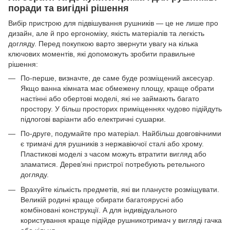
поради та вигідні рішення
Вибір пристрою для підвішування рушників — це не лише про
дизайн, але й про ергономіку, якість матеріалів та легкість
догляду. Перед покупкою варто звернути увагу на кілька
ключових моментів, які допоможуть зробити правильне
рішення:
По-перше, визначте, де саме буде розміщений аксесуар.
Якщо ванна кімната має обмежену площу, краще обрати
настінні або обертові моделі, які не займають багато
простору. У більш просторих приміщеннях чудово підійдуть
підлогові варіанти або електричні сушарки.
По-друге, подумайте про матеріал. Найбільш довговічними
є тримачі для рушників з нержавіючої сталі або хрому.
Пластикові моделі з часом можуть втратити вигляд або
зламатися. Дерев’яні пристрої потребують ретельного
догляду.
Врахуйте кількість предметів, які ви плануєте розміщувати.
Великій родині краще обирати багатоярусні або
комбіновані конструкції. А для індивідуального
користування краще підійде рушникотримач у вигляді гачка