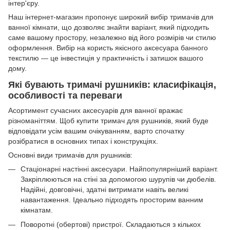
інтер'єру.
Наш інтернет-магазин пропонує широкий вибір тримачів для
ванної кімнати, що дозволяє знайти варіант, який підходить
саме вашому простору, незалежно від його розмірів чи стилю
оформлення. Вибір на користь якісного аксесуара банного
текстилю — це інвестиція у практичність і затишок вашого
дому.
Які бувають тримачі рушників: класифікація,
особливості та переваги
Асортимент сучасних аксесуарів для ванної вражає
різноманіттям. Щоб купити тримач для рушників, який буде
відповідати усім вашим очікуванням, варто спочатку
розібратися в основних типах і конструкціях.
Основні види тримачів для рушників:
Стаціонарні настінні аксесуари. Найпопулярніший варіант.
Закріплюються на стіні за допомогою шурупів чи дюбелів.
Надійні, довговічні, здатні витримати навіть великі
навантаження. Ідеально підходять просторим ванним
кімнатам.
Поворотні (обертові) пристрої. Складаються з кількох