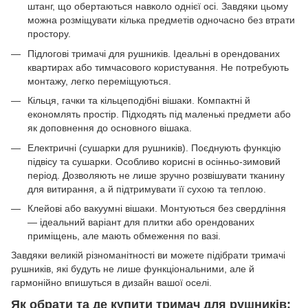
штанг, що обертаються навколо однієї осі. Завдяки цьому
можна розміщувати кілька предметів одночасно без втрати
простору.
Підлогові тримачі для рушників. Ідеальні в орендованих
квартирах або тимчасового користування. Не потребують
монтажу, легко переміщуються.
Кільця, гачки та кільцеподібні вішаки. Компактні й
економлять простір. Підходять під маленькі предмети або
як доповнення до основного вішака.
Електричні (сушарки для рушників). Поєднують функцію
підвісу та сушарки. Особливо корисні в осінньо-зимовий
період. Дозволяють не лише зручно розвішувати тканину
для витирання, а й підтримувати її сухою та теплою.
Клейові або вакуумні вішаки. Монтуються без свердління
— ідеальний варіант для плитки або орендованих
приміщень, але мають обмеження по вазі.
Завдяки великій різноманітності ви можете підібрати тримачі
рушників, які будуть не лише функціональними, але й
гармонійно впишуться в дизайн вашої оселі.
Як обрати та де купити тримач для рушників: