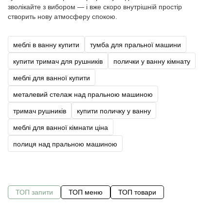
зволікайте з вибором — і вже скоро внутрішній простір
створить нову атмосферу спокою.
меблі в ванну купити
тумба для пральної машини
купити тримач для рушників
полички у ванну кімнату
меблі для ванної купити
металевий стелаж над пральною машиною
тримач рушників
купити поличку у ванну
меблі для ванної кімнати ціна
полиця над пральною машиною
ТОП запити
ТОП меню
ТОП товари