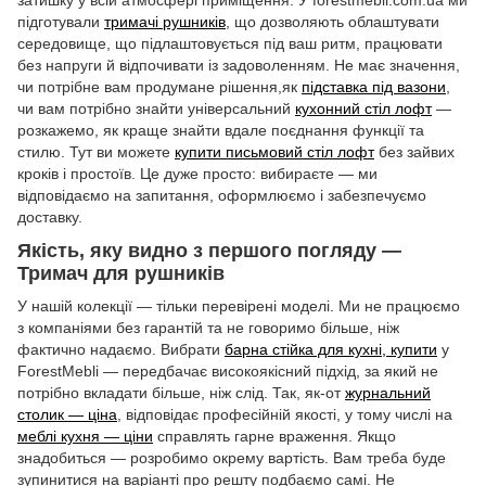
затишку у всій атмосфері приміщення. У forestmebli.com.ua ми
підготували
тримачі рушників
, що дозволяють облаштувати
середовище, що підлаштовується під ваш ритм, працювати
без напруги й відпочивати із задоволенням. Не має значення,
чи потрібне вам продумане рішення,як
підставка під вазони
,
чи вам потрібно знайти універсальний
кухонний стіл лофт
—
розкажемо, як краще знайти вдале поєднання функції та
стилю. Тут ви можете
купити письмовий стіл лофт
без зайвих
кроків і простоїв. Це дуже просто: вибираєте — ми
відповідаємо на запитання, оформлюємо і забезпечуємо
доставку.
Якість, яку видно з першого погляду —
Тримач для рушників
У нашій колекції — тільки перевірені моделі. Ми не працюємо
з компаніями без гарантій та не говоримо більше, ніж
фактично надаємо. Вибрати
барна стійка для кухні, купити
у
ForestMebli — передбачає високоякісний підхід, за який не
потрібно вкладати більше, ніж слід. Так, як-от
журнальний
столик — ціна
, відповідає професійній якості, у тому числі на
меблі кухня — ціни
справлять гарне враження. Якщо
знадобиться — розробимо окрему вартість. Вам треба буде
зупинитися на варіанті про решту подбаємо самі. Не