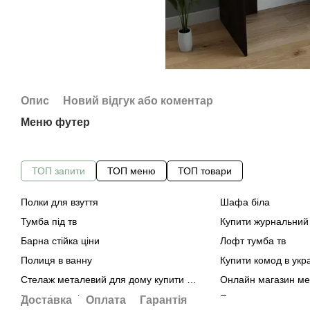
Опис
Новий відгук або коментар
Меню футер
ТОП запити
ТОП меню
ТОП товари
Полки для взуття
Шафа біла
Тумба під тв
Купити журнальний
Барна стійка ціни
Лофт тумба тв
Полиця в ванну
Купити комод в укра
Стелаж металевий для дому купити ціна
Онлайн магазин ме
Полиці на стіну купити
Полиця над праль
Доставка
Оплата
Гарантія