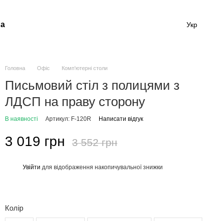
а
Укр
Головна
Офіс
Комп'ютерні столи
Письмовий стіл з полицями з
ЛДСП на праву сторону
В наявності
Артикул: F-120R
Написати відгук
3 019 грн
3 552 грн
Увійти
для відображення накопичувальної знижки
%
Колір