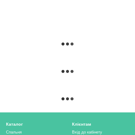
альню
Гардеробна замовити
альний білий
Купити комод чорний
Бага
Кухонний стіл купити київ
Передпокій білого кольору київ
ту купити
Меблі в кухню
Купити стіл у стилі лофт
Каталог
Клієнтам
Спальня
Вхід до кабінету