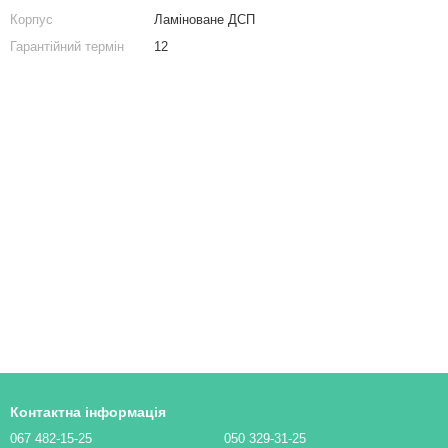
Тумби приліжкові
Полиця для взуття на 20 осередків, тумба для взуття з ДСП (4 КОЛЬОРИ) 920х676х300 мм
Корпус
Ламіноване ДСП
тосекційний стелаж для зберігання
Комод в спальню
Гарантійний термін
12
Купити комода
Комод білий
Контактна інформація
067 482-15-25
050 329-31-25