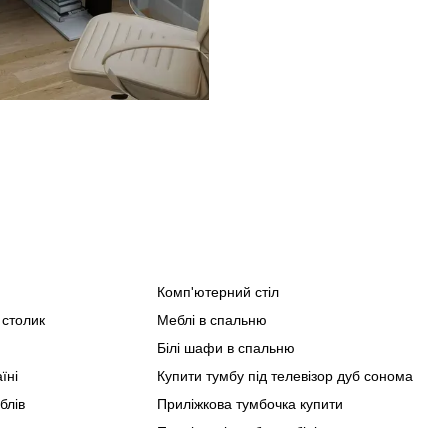
Комп'ютерний стіл
Спа
 столик
Меблі в спальню
Офіс
Білі шафи в спальню
Мебл
їні
Купити тумбу під телевізор дуб сонома
Мебл
блів
Приліжкова тумбочка купити
Мебл
ною машиною
Приліжкові тумбочки білі
Мебл
Наст