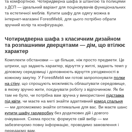
та комфортною. Чотиридверна шафа зі штангою та полицями
з ДСП — ідеальний варіант для поціновувачів функціональних
та естетичної меблів. Купити шафу для одягу можна в
інтернет-магазині ForestMebli, для цього потрібно обрати
зручний колір та конфігурацію.
Чотиридверна шафа з класичним дизайном
та розпашними дверцятами — дім, що втілює
характер
Комплекти обстановки — це більше, ніж просто предмети. Це
штрихи, що задають характер, відчуття у житлі, задають темп у
діловому середовищі і доповнюють відчуття узгодженості в
кожному закутку. У ForestMebli ми готові запропонувати
полки
на стіну
, що спрощують можливість облаштувати середовище,
в якому зручно жити, поєднувати роботу з відпочинком. Як би
там не було, чи потрібна вам зручна у використанні
підставка
під квіти
, чи маєте на меті знайти адаптивний
комод спальня
— ми допоможемо знайти оптимальне для вас. Ви маєте шанс
купити шафу гардеробну
без додаткових дій і довгого
очікування. Схема проста: формуєте свій вибір — ми
забезпечуємо повну інформацію, проводимо замовлення і
передаємо вам.