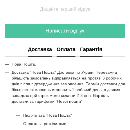
Білий комод
Додайте перший відгук
Журнальні столи в стилі лофт
Столи барні купити
Приліжкова тумба біла
Написати відгук
Меблі в офіс
Меблі для вітальні ціна
Комп'ютерні столи білі
Доставка
Оплата
Гарантія
Тумбочки приліжкові
Барна стійка до кухні
Нова Пошта.
Тумба під телевізор дуб сонома
Доставка "Нова Пошта" Доставка по Україні Переважна
Кутові полиці на стіну
більшість замовлень відправляється на протязі 3 робочих
днів після підтвердження замовлення. Термін доставки для
Лофт офісні столи
більшості замовлень становить 1 робочий день, в деяких
випадках цей строк може скласти 2-3 дня. Вартість
доставки за тарифами "Нової пошти".
Післяплата "Нова Пошта"
Оплата за реквізитами: