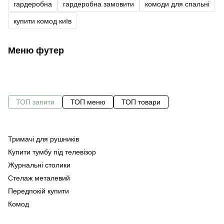
гардеробна
гардеробна замовити
комоди для спальні
купити комод київ
Меню футер
ТОП запити
ТОП меню
ТОП товари
Тримачі для рушників
С
Оф
Купити тумбу під телевізор
Оф
Ту
Журнальні столики
Ме
Стелаж металевий
Ме
Ст
Передпокій купити
Ме
Комод
Ме
кі
Стіл приліжковий купити