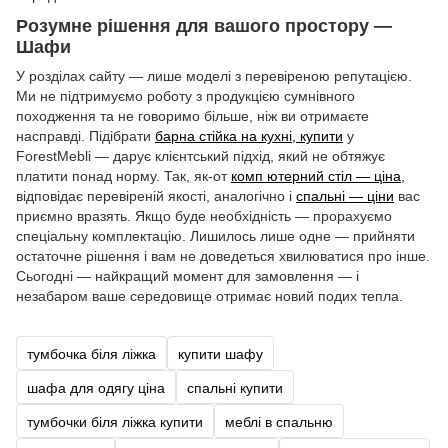
Розумне рішення для вашого простору —
Шафи
У розділах сайту — лише моделі з перевіреною репутацією.
Ми не підтримуємо роботу з продукцією сумнівного
походження та не говоримо більше, ніж ви отримаєте
насправді. Підібрати
барна стійка на кухні, купити
у
ForestMebli — дарує клієнтський підхід, який не обтяжує
платити понад норму. Так, як-от
комп ютерний стіл — ціна
,
відповідає перевіреній якості, аналогічно і
спальні — ціни
вас
приємно вразять. Якщо буде необхідність — прорахуємо
спеціальну комплектацію. Лишилось лише одне — прийняти
остаточне рішення і вам не доведеться хвилюватися про інше.
Сьогодні — найкращий момент для замовлення — і
незабаром ваше середовище отримає новий подих тепла.
тумбочка біля ліжка
купити шафу
шафа для одягу ціна
спальні купити
тумбочки біля ліжка купити
меблі в спальню