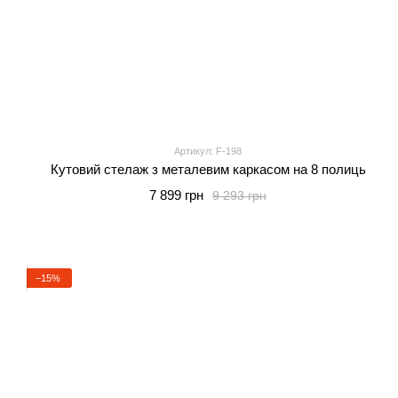
Артикул: F-198
Кутовий стелаж з металевим каркасом на 8 полиць
7 899 грн
9 293 грн
−15%