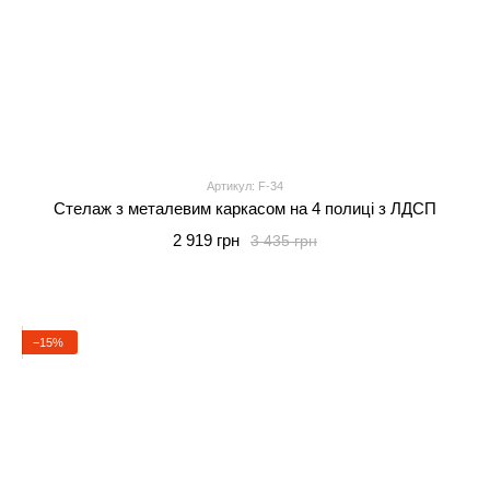
Артикул: F-34
Стелаж з металевим каркасом на 4 полиці з ЛДСП
2 919 грн
3 435 грн
−15%