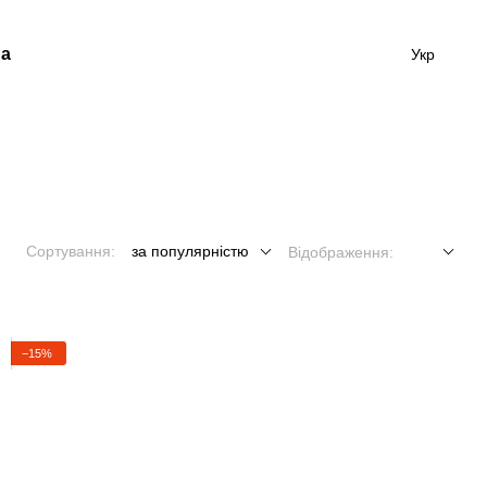
а
Укр
Сортування:
за популярністю
Відображення:
−15%