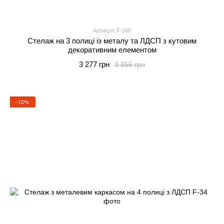
Артикул: F-188
Стелаж на 3 полиці із металу та ЛДСП з кутовим
декоративним елементом
3 277 грн
3 856 грн
−15%