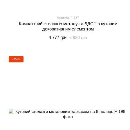
Артикул: F-187
Компактний стелаж із металу та ЛДСП з кутовим
декоративним елементом
4 777 грн
5 620 грн
−15%