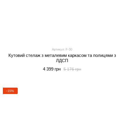
Артикул: F-30
Кутовий стелаж з металевим каркасом та полицями з
ЛДСП
4 399 грн
5 176 грн
−15%