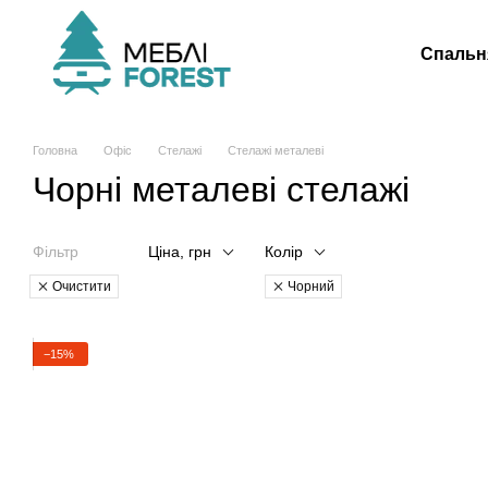
Перейти до основного контенту
Спальн
Головна
Офіс
Стелажі
Стелажі металеві
Чорні металеві стелажі
Фільтр
Ціна, грн
Колір
Очистити
Чорний
−15%