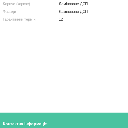
од з чотирма шухлядами з ЛДСП
Тумби приліжкові
Корпус (каркас)
Ламіноване ДСП
Комод в спальню
Передпокій лофт із гачками та полицями для одягу з металевого профілю та ЛДСП Венгея
Фасади
Ламіноване ДСП
Гарантійний термін
12
Купити комода
Комод білий
Контактна інформація