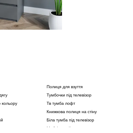
Полиця для взуття
Спа
дягу
Тумбочки під телевізор
Офіс
о кольору
Тв тумба лофт
Мебл
Книжкова полиця на стіну
Мебл
ий
Біла тумба під телевізор
Мебл
Меблі онлайн
Мебл
Бага