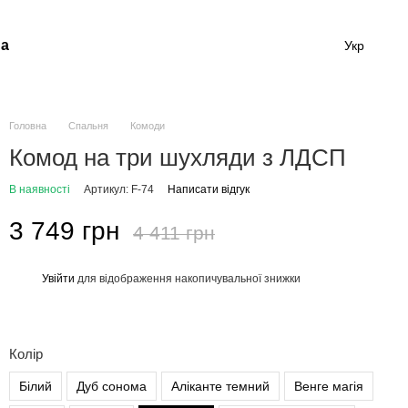
а
Укр
Головна
Спальня
Комоди
Комод на три шухляди з ЛДСП
В наявності
Артикул: F-74
Написати відгук
3 749 грн
4 411 грн
Увійти
для відображення накопичувальної знижки
%
Колір
Білий
Дуб сонома
Аліканте темний
Венге магія