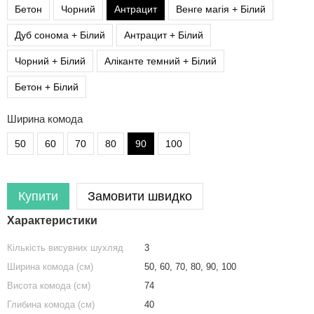
Бетон
Чорний
Антрацит
Венге магія + Білий
Дуб сонома + Білий
Антрацит + Білий
Чорний + Білий
Аліканте темний + Білий
Бетон + Білий
Ширина комода
50
60
70
80
90
100
Купити
Замовити швидко
льня
Шафа
Настінна полиця для книг КОМПЛЕКТ (2 штуки) з ДСП (4 КОЛЬОРИ) 600x600x150 мм
Характеристики
ні меблі
Купити шафу
Комп'ютерний стіл, письмовий стіл з 5 поличками з ДСП
і у вітальню
Шафа купити
Стелаж для будинку на 8 комірок, полиця для книг ДСП
Кількість висувних шухляд
3
і для кухні
Шафа біла
Кухонний стіл з металевими ніжками та стільницею з ЛДСП
Ширина комода (см)
50, 60, 70, 80, 90, 100
і в передпокій
Приліжкова тумба
Стелаж для дому та офісу на 25 комірок
Висота комода (см)
74
і для ванної кімнати
тосекційний стелаж для зберігання
Приліжкові тумби
Глибина комода (см)
40