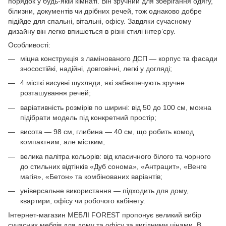
порядок у будь-якій кімнаті. Він зручний для зберігання одягу,
білизни, документів чи дрібних речей, тож однаково добре
підійде для спальні, вітальні, офісу. Завдяки сучасному
дизайну він легко впишеться в різні стилі інтер’єру.
Особливості:
міцна конструкція з ламінованого ДСП — корпус та фасади
зносостійкі, надійні, довговічні, легкі у догляді;
4 місткі висувні шухляди, які забезпечують зручне
розташування речей;
варіативність розмірів по ширині: від 50 до 100 см, можна
підібрати модель під конкретний простір;
висота — 98 см, глибина — 40 см, що робить комод
компактним, але містким;
велика палітра кольорів: від класичного білого та чорного
до стильних відтінків «Дуб сонома», «Антрацит», «Венге
магія», «Бетон» та комбінованих варіантів;
універсальне використання — підходить для дому,
квартири, офісу чи робочого кабінету.
Інтернет-магазин МЕБЛІ FOREST пропонує великий вибір
сучасних меблів для дому та офісу за вигідними цінами. В