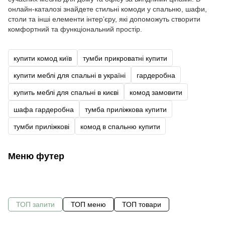
онлайн-каталозі знайдете стильні комоди у спальню, шафи,
столи та інші елементи інтер’єру, які допоможуть створити
комфортний та функціональний простір.
купити комод київ
тумби прикроватні купити
купити меблі для спальні в україні
гардеробна
купить меблі для спальні в києві
комод замовити
шафа гардеробна
тумба приліжкова купити
тумби приліжкові
комод в спальню купити
Меню футер
ТОП запити
ТОП меню
ТОП товари