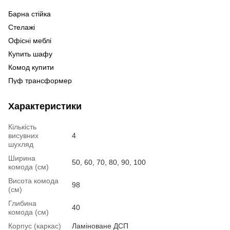
Барна стійка
С
Ст
Стелажі
Оф
Офісні меблі
Ме
Купить шафу
Ме
Комод купити
Ме
Ку
Пуф трансформер
Ме
Ко
кі
Меблі офісні стелажі
Характеристики
Меблі київ купити
Стіл кухонний київ
Ку
Кількість
Купити підставку для вазонів
По
висувних
4
шухляд
Журнальні столики в білому кольорі
Ша
Ширина
Купити спальні
Ст
50, 60, 70, 80, 90, 100
комода (см)
Шафи білі купити
Ба
Висота комода
98
Купить тв тумбу
По
(см)
Купити стол для компьютера
Пи
Глибина
40
комода (см)
Меблі для гостинної
Корпус (каркас)
Ламіноване ДСП
Білі кухонні столи
Ст