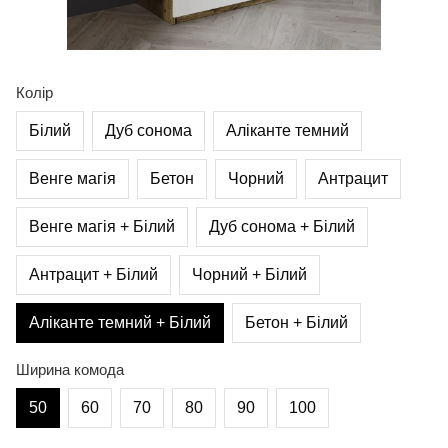
Колір
Білий
Дуб сонома
Аліканте темний
Венге магія
Бетон
Чорний
Антрацит
Венге магія + Білий
Дуб сонома + Білий
Антрацит + Білий
Чорний + Білий
Аліканте темний + Білий
Бетон + Білий
Ширина комода
50
60
70
80
90
100