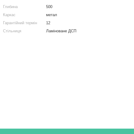
Тумби приліжкові
Настінна полиця для книг з ДСП (4 КОЛЬОРИ) 914x166x166 мм
Глибина
500
Комод в спальню
Письмовий стіл з двома полицями з ЛДСП
Каркас
метал
Купити комода
Гарантійний термін
12
Комод білий
Стільниця
Ламіноване ДСП