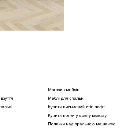
Магазин меблів
Спа
 взуття
Меблі для спальні
Офіс
пальні
Купити письмовий стіл лофт
Мебл
Купити полки у ванну кімнату
Мебл
Полички над пральною машиною
Мебл
Купити чорний комод в києві
Мебл