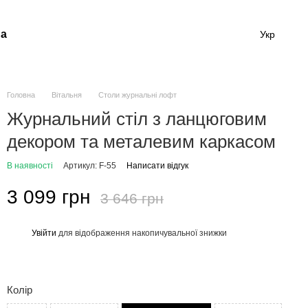
а
Укр
Головна
Вітальня
Столи журнальні лофт
Журнальний стіл з ланцюговим
декором та металевим каркасом
В наявності
Артикул: F-55
Написати відгук
3 099 грн
3 646 грн
Увійти
для відображення накопичувальної знижки
%
Колір