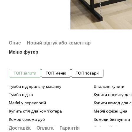
Опис
Новий відгук або коментар
Меню футер
ТОП запити
ТОП меню
ТОП товари
Тумба під пральну машину
Вітальня купити
Тумба під тв
Купити поличку для
Меблі у передпокій
Купити комод для с
Купить стіл для комп'ютера
Меблі офісні ціна
Комод сонома дуб
Комоди білі купити
Барна стійка на кухню ціна
Лофт офісні столи
Доставка
Оплата
Гарантія