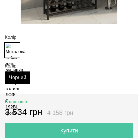
Колір
Колір
Чорний
В наявності
3 534 грн
4 158 грн
Купити