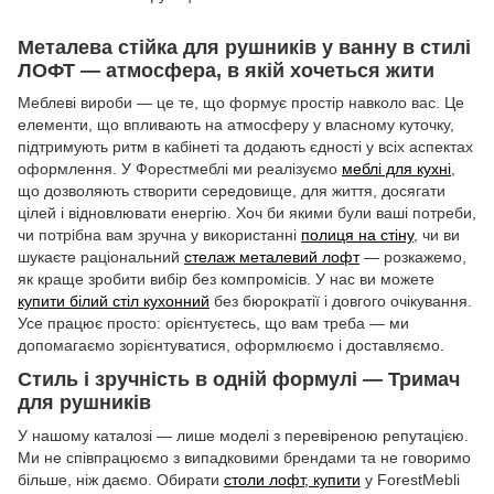
Металева стійка для рушників у ванну в стилі
ЛОФТ — атмосфера, в якій хочеться жити
Меблеві вироби — це те, що формує простір навколо вас. Це
елементи, що впливають на атмосферу у власному куточку,
підтримують ритм в кабінеті та додають єдності у всіх аспектах
оформлення. У Форестмеблі ми реалізуємо
меблі для кухні
,
що дозволяють створити середовище, для життя, досягати
цілей і відновлювати енергію. Хоч би якими були ваші потреби,
чи потрібна вам зручна у використанні
полиця на стіну
, чи ви
шукаєте раціональний
стелаж металевий лофт
— розкажемо,
як краще зробити вибір без компромісів. У нас ви можете
купити білий стіл кухонний
без бюрократії і довгого очікування.
Усе працює просто: орієнтуєтесь, що вам треба — ми
допомагаємо зорієнтуватися, оформлюємо і доставляємо.
Стиль і зручність в одній формулі — Тримач
для рушників
У нашому каталозі — лише моделі з перевіреною репутацією.
Ми не співпрацюємо з випадковими брендами та не говоримо
більше, ніж даємо. Обирати
столи лофт, купити
у ForestMebli