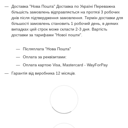
Шафа біла в спальню
Доставка "Нова Пошта" Доставка по Україні Переважна
Дуб сонома купить комод
більшість замовлень відправляється на протязі 3 робочих
Меблі в спальню купити київ
днів після підтвердження замовлення. Термін доставки для
більшості замовлень становить 1 робочий день, в деяких
Комп'ютерний стіл кутовий купити
випадках цей строк може скласти 2-3 дня. Вартість
Меблі в стилі лофт стелажі
доставки за тарифами "Нової пошти".
Гардеробна в спальні
Стіл офісний лофт
Післяплата "Нова Пошта"
Оплата за реквізитами:
Оплата картою Visa, Mastercard - WayForPay
Гарантія від виробника 12 місяців.