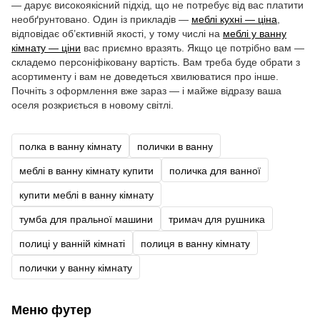
— дарує високоякісний підхід, що не потребує від вас платити
необґрунтовано. Один із прикладів —
меблі кухні — ціна
,
відповідає об’єктивній якості, у тому числі на
меблі у ванну
кімнату — ціни
вас приємно вразять. Якщо це потрібно вам —
складемо персоніфіковану вартість. Вам треба буде обрати з
асортименту і вам не доведеться хвилюватися про інше.
Почніть з оформлення вже зараз — і майже відразу ваша
оселя розкриється в новому світлі.
полка в ванну кімнату
полички в ванну
меблі в ванну кімнату купити
поличка для ванної
купити меблі в ванну кімнату
тумба для пральної машини
тримач для рушника
полиці у ванній кімнаті
полиця в ванну кімнату
полички у ванну кімнату
Меню футер