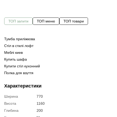
ТОП запити
ТОП меню
ТОП товари
Тумба приліжкова
С
Ку
Стіл в стилі лофт
Оф
Ба
Меблі киев
Ме
Ст
Купить шафа
Ме
Пе
Купити стіл кухонний
Ме
Полка для взуття
Ме
Ст
кі
Офісні меблі київ купити
Ст
Характеристики
Купить білу тумбу під телевізор
Ст
Журнальний столік
Ширина
770
Меблі передпокій білий
Ме
Висота
1160
Меблі для вітальні ціна
По
Глибина
200
Офісний стелаж
Ст