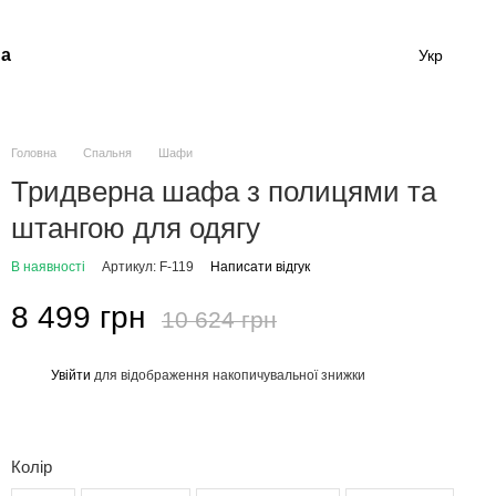
а
Укр
Головна
Спальня
Шафи
Тридверна шафа з полицями та
штангою для одягу
В наявності
Артикул: F-119
Написати відгук
8 499 грн
10 624 грн
Увійти
для відображення накопичувальної знижки
%
Колір