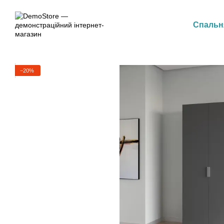
Перейти до основного контенту
Спальн
−20%