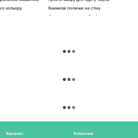
го кольору
Книжкові полички на стіну
Мебл
утові
Стул трансформер 5 в 1
Мебл
ного
Тумба приліжкова біла
купити
Купити білий журнальних столик
Барна стійка на кухні купити
Купити стіл компʼютерний дуб сонома в стилі лофт
Кутові навісні полиці
 київ
Тумби для ліжка
 взуття
Комп'ютерний стіл купити київ
Каталог
Клієнтам