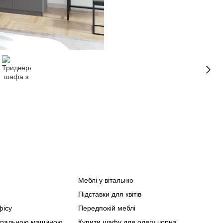
Меблі у вітальню
Спа
Підставки для квітів
Офіс
Кухо
фісу
Передпокій меблі
Мебл
 пральною машиною
Купити шафу для одягу чорна
Мебл