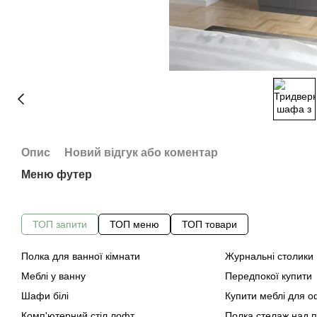
Опис
Новий відгук або коментар
Меню футер
ТОП запити
ТОП меню
ТОП товари
Полка для ванної кімнати
Журнальні столики
Меблі у ванну
Передпокої купити
Шафи білі
Купити меблі для о
Комп'ютерний стіл лофт
Полка стелаж над