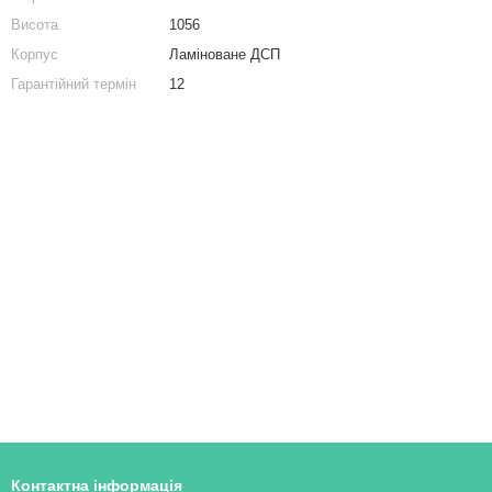
Тумби приліжкові
Комп'ютерний стіл, письмовий стіл на 4 полички з ДСП
Висота
1056
Комод в спальню
Стильний стелаж в стилі ЛОФТ на 6 полиць з вбудованою тумбою
Корпус
Ламіноване ДСП
Купити комода
Гарантійний термін
12
Комод білий
Контактна інформація