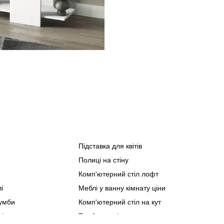
Підставка для квітів
Спа
Полиці на стіну
Офіс
Куто
Комп'ютерний стіл лофт
Мебл
і
Меблі у ванну кімнату ціни
Мебл
тумби
Комп'ютерний стіл на кут
Мебл
ціна
Тумба приліжкова венге
Мебл