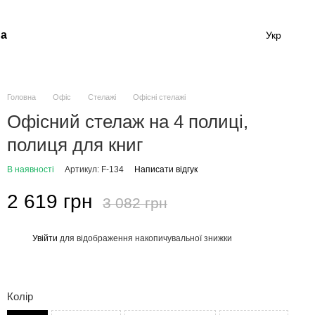
а
Укр
Головна
Офіс
Стелажі
Офісні стелажі
Офісний стелаж на 4 полиці,
полиця для книг
В наявності
Артикул: F-134
Написати відгук
2 619 грн
3 082 грн
Увійти
для відображення накопичувальної знижки
%
Колір