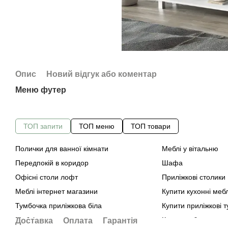
Опис
Новий відгук або коментар
Меню футер
ТОП запити
ТОП меню
ТОП товари
Полички для ванної кімнати
Меблі у вітальню
Передпокій в коридор
Шафа
Офісні столи лофт
Приліжкові столики
Меблі інтернет магазини
Купити кухонні мебл
Тумбочка приліжкова біла
Купити приліжкові 
Меблі для спальни
Комод дуб сонома 
Доставка
Оплата
Гарантія