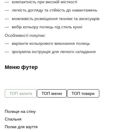
компактність при високій місткості
легкість догляду та стійкість до навантажень
можливість розміщення техніки та аксесуарів
вибір кольору полиць під стиль кухні
Особливості покупки:
варіанти кольорового виконання полиць
зрозуміла інструкція для легкого складання
Меню футер
ТОП запити
ТОП меню
ТОП товари
Полиця на стіну
С
Ме
Спальня
Оф
Полки для взуття
Ме
Ст