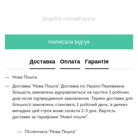
Купити поличку в ванну
Га
Комп'ютерний стіл венге
На
Офісні меблі київ
Додайте перший відгук
Купити комод дуб сонома
Пи
Шафа біла з чорним
Комод чорний купити
Написати відгук
Тумба під телевізор лофт
Шафа гардеробна
Доставка
Оплата
Гарантія
Купити меблі на кухню
Стіл лофт купити
Нова Пошта.
Біло чорний комод купити
Доставка "Нова Пошта" Доставка по Україні Переважна
Стелажі лофт
більшість замовлень відправляється на протязі 3 робочих
Столик біля ліжка
днів після підтвердження замовлення. Термін доставки для
більшості замовлень становить 1 робочий день, в деяких
Кутові навісні полиці
випадках цей строк може скласти 2-3 дня. Вартість
Купити стелаж для кухні
доставки за тарифами "Нової пошти".
Шафи білого кольору
Післяплата "Нова Пошта"