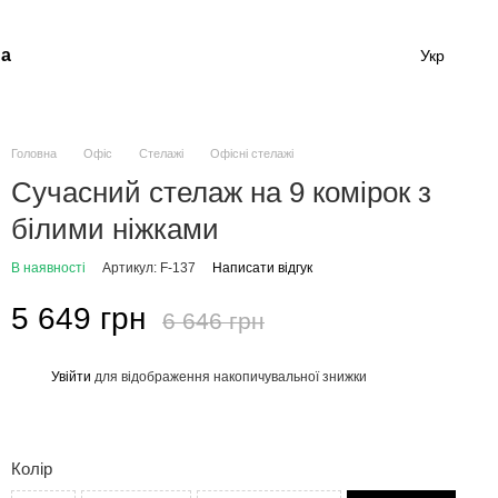
а
Укр
Головна
Офіс
Стелажі
Офісні стелажі
Сучасний стелаж на 9 комірок з
білими ніжками
В наявності
Артикул: F-137
Написати відгук
5 649 грн
6 646 грн
Увійти
для відображення накопичувальної знижки
%
Колір