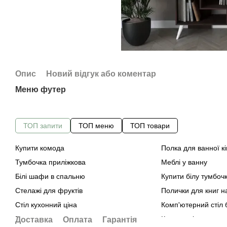
Опис
Новий відгук або коментар
Меню футер
ТОП запити
ТОП меню
ТОП товари
Купити комода
Полка для ванної к
Тумбочка приліжкова
Меблі у ванну
Білі шафи в спальню
Купити білу тумбочк
Стелажі для фруктів
Полички для книг на
Стіл кухонний ціна
Комп'ютерний стіл 
Поличка у ванну над пральною машиною
Купити стіл для пк
Доставка
Оплата
Гарантія