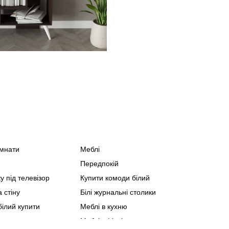
імнати
Меблі
Спа
Передпокій
Офіс
у під телевізор
Купити комоди білий
Мебл
 стіну
Білі журнальні столики
Мебл
білий купити
Меблі в кухню
Мебл
Лофт
Меблі офісні купити
Мебл
Суча