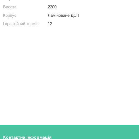
Тумби приліжкові
Тридверна шафа з полицями та штангою з ЛДСП
Висота
2200
Комод в спальню
Полиця для взуття на 3 ящики з ДСП Венге магія, 900
Корпус
Ламіноване ДСП
Купити комода
Гарантійний термін
12
Комод білий
Контактна інформація