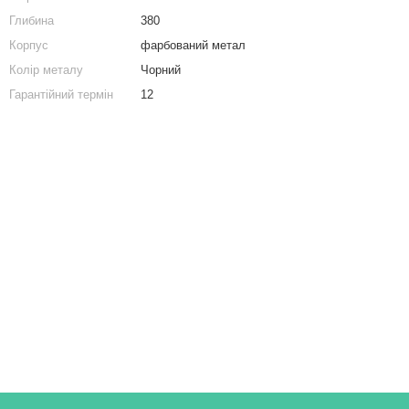
Тумби приліжкові
Полиця для книг, стелаж для іграшок на 4 комірки ДСП
Глибина
380
Комод в спальню
Настінний вішак з гачками для передпокою
Корпус
фарбований метал
Купити комода
Колір металу
Чорний
Комод білий
Гарантійний термін
12