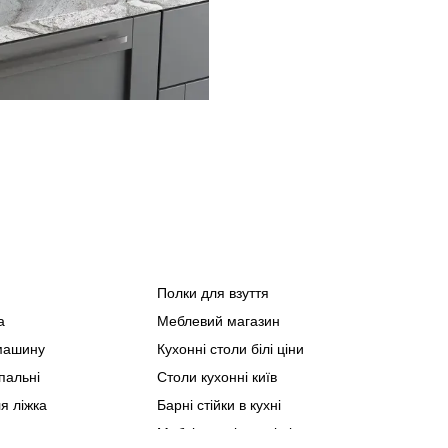
Полки для взуття
Спа
Мета
а
Меблевий магазин
Офіс
машину
Кухонні столи білі ціни
Мебл
Суча
пальні
Столи кухонні київ
Мебл
я ліжка
Барні стійки в кухні
Мебл
Меблі для вітальні ціни
Мебл