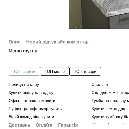
Опис
Новий відгук або коментар
Меню футер
ТОП запити
ТОП меню
ТОП товари
Полиця на стіну
Спальня
Купити шафу для одягу
Стіл для комп'ютер
Офісні стелажі замовити
Тумба на пральну 
Пуфик трансформер купить
Купити комод для с
Білий комод ціна купити
Купити тумбочку біл
Купить комод колір бетон
Металеві стелажі
Доставка
Оплата
Гарантія