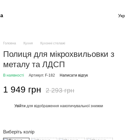
а
Укр
Головна
Кухня
Кухонні стелажі
Полиця для мікрохвильовки з
металу та ЛДСП
В наявності
Артикул: F-182
Написати відгук
1 949 грн
2 293 грн
Увійти
для відображення накопичувальної знижки
%
Виберіть колір