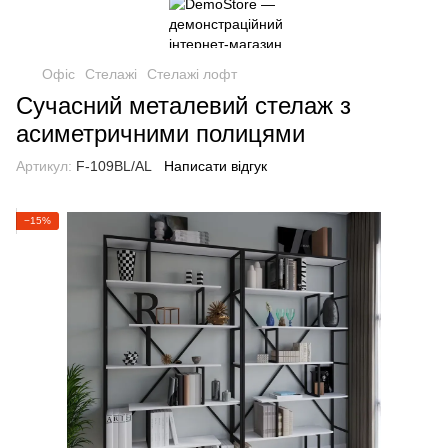
Офіс
Стелажі
Стелажі лофт
Сучасний металевий стелаж з
асиметричними полицями
Артикул:
F-109BL/AL
Написати відгук
−15%