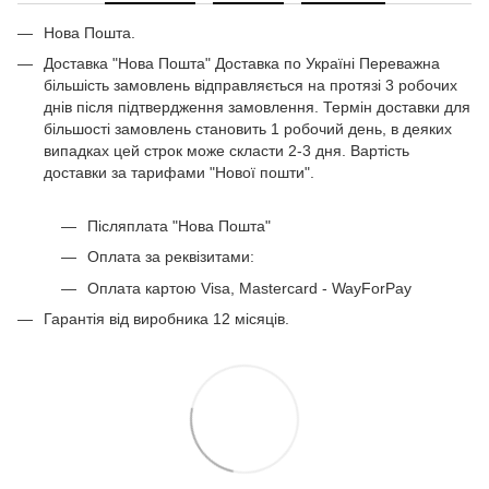
Білі комоди
Нова Пошта.
Кутові навісні полиці
Доставка "Нова Пошта" Доставка по Україні Переважна
Замовити шафу
більшість замовлень відправляється на протязі 3 робочих
Комп'ютерні столи київ
днів після підтвердження замовлення. Термін доставки для
більшості замовлень становить 1 робочий день, в деяких
Журнальні столики білі
випадках цей строк може скласти 2-3 дня. Вартість
Передпокій білий
доставки за тарифами "Нової пошти".
Післяплата "Нова Пошта"
Оплата за реквізитами:
Оплата картою Visa, Mastercard - WayForPay
Гарантія від виробника 12 місяців.