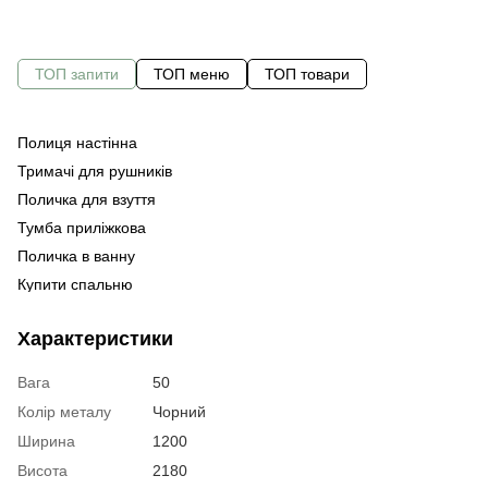
ТОП запити
ТОП меню
ТОП товари
Полиця настінна
С
Ко
Тримачі для рушників
Оф
Ко
Поличка для взуття
Ме
Ви
Тумба приліжкова
Ме
Кн
Поличка в ванну
Ме
Купити спальню
Ме
кі
Стелаж для пральної машини
Пі
Характеристики
Чорний кухонний стіл
Столи барні
Вага
50
Венге комод
Колір металу
Чорний
Меблі купить онлайн
Су
Ширина
1200
Меблі офісні ціна
Ко
Висота
2180
Меблі для кухні купити
Ст