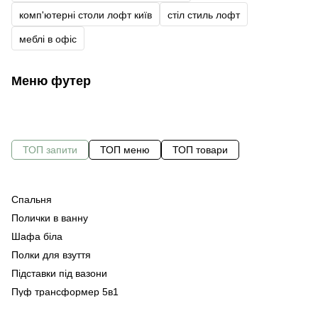
комп'ютерні столи лофт київ
стіл стиль лофт
меблі в офіс
Меню футер
ТОП запити
ТОП меню
ТОП товари
Спальня
С
Ку
Полички в ванну
Оф
Ту
Шафа біла
Ме
Ко
Полки для взуття
Ме
Підставки під вазони
Ме
Ве
Пуф трансформер 5в1
Ме
Ку
кі
Купити журнальний столик білий
Ст