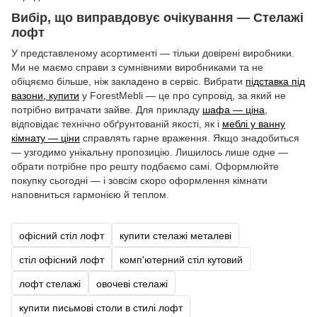
Вибір, що виправдовує очікування — Стелажі
лофт
У представленому асортименті — тільки довірені виробники.
Ми не маємо справи з сумнівними виробниками та не
обіцяємо більше, ніж закладено в сервіс. Вибрати
підставка під
вазони, купити
у ForestMebli — це про супровід, за який не
потрібно витрачати зайве. Для прикладу
шафа — ціна
,
відповідає технічно обґрунтованій якості, як і
меблі у ванну
кімнату — ціни
справлять гарне враження. Якщо знадобиться
— узгодимо унікальну пропозицію. Лишилось лише одне —
обрати потрібне про решту подбаємо самі. Оформлюйте
покупку сьогодні — і зовсім скоро оформлення кімнати
наповниться гармонією й теплом.
офісний стіл лофт
купити стелажі металеві
стіл офісний лофт
комп'ютерний стіл кутовий
лофт стелажі
овочеві стелажі
купити письмові столи в стилі лофт