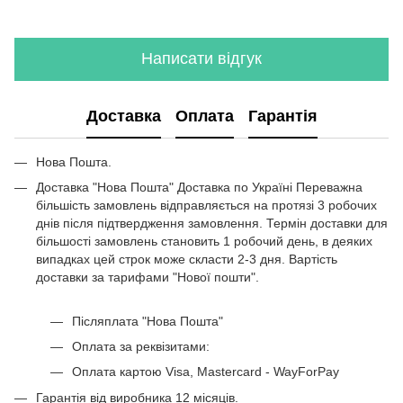
Купити комод дуб сонома
Комоди для спальні
Чорний стіл на кухню
Написати відгук
Купить білу шафу
Письмовий стіл в стилі лофт
Доставка
Оплата
Гарантія
Барні стійки в кухні
Купити журнальний столик київ
Нова Пошта.
Купити комод чорного кольору в інтернет магазині
Доставка "Нова Пошта" Доставка по Україні Переважна
Полка для пральної машини
більшість замовлень відправляється на протязі 3 робочих
Комп'ютерні столи кутові
днів після підтвердження замовлення. Термін доставки для
більшості замовлень становить 1 робочий день, в деяких
Полиця навісна біла купити київ
випадках цей строк може скласти 2-3 дня. Вартість
Столик біля ліжка
доставки за тарифами "Нової пошти".
Післяплата "Нова Пошта"
Оплата за реквізитами:
Оплата картою Visa, Mastercard - WayForPay
Гарантія від виробника 12 місяців.