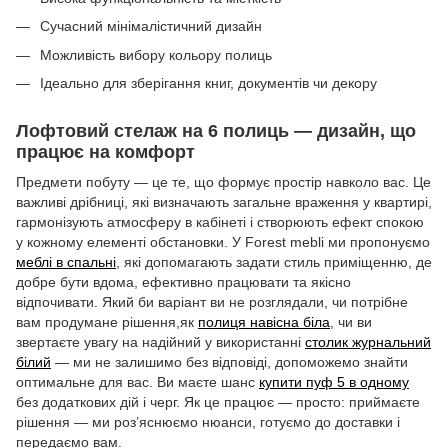
Сучасний мінімалістичний дизайн
Можливість вибору кольору полиць
Ідеально для зберігання книг, документів чи декору
Лофтовий стелаж на 6 полиць — дизайн, що
працює на комфорт
Предмети побуту — це те, що формує простір навколо вас. Це
важливі дрібниці, які визначають загальне враження у квартирі,
гармонізують атмосферу в кабінеті і створюють ефект спокою
у кожному елементі обстановки. У Forest mebli ми пропонуємо
меблі в спальні
, які допомагають задати стиль приміщенню, де
добре бути вдома, ефективно працювати та якісно
відпочивати. Який би варіант ви не розглядали, чи потрібне
вам продумане рішення,як
полиця навісна біла
, чи ви
звертаєте увагу на надійний у використанні
столик журнальний
білий
— ми не залишимо без відповіді, допоможемо знайти
оптимальне для вас. Ви маєте шанс
купити пуф 5 в одному
без додаткових дій і черг. Як це працює — просто: приймаєте
рішення — ми роз’яснюємо нюанси, готуємо до доставки і
передаємо вам.