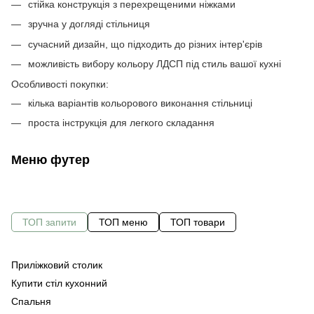
стійка конструкція з перехрещеними ніжками
зручна у догляді стільниця
сучасний дизайн, що підходить до різних інтер'єрів
можливість вибору кольору ЛДСП під стиль вашої кухні
Особливості покупки:
кілька варіантів кольорового виконання стільниці
проста інструкція для легкого складання
Меню футер
ТОП запити
ТОП меню
ТОП товари
Приліжковий столик
С
По
Купити стіл кухонний
Оф
Спальня
Ме
Ко