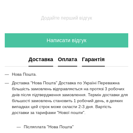
Купити комод кольором венге
Ст
Шафа біла з чорним
Ст
Купити стіл кухонний дуб сонома
Дв
Додайте перший відгук
Комп'ютерний кутовий стіл
Пи
Комод антрацит
Купити стол для компьютера
Написати відгук
Металеві стелажі купити
Офісні меблі ціна
Доставка
Оплата
Гарантія
Полиця навісна біла
Купити стелажі для дому
Нова Пошта.
Купити пуф трансформер
Доставка "Нова Пошта" Доставка по Україні Переважна
Купити полички на стіну
більшість замовлень відправляється на протязі 3 робочих
Купити меблі кухонні
днів після підтвердження замовлення. Термін доставки для
більшості замовлень становить 1 робочий день, в деяких
Тримачі для рушників у ванну
випадках цей строк може скласти 2-3 дня. Вартість
Комоди чорно білі
доставки за тарифами "Нової пошти".
Стелажі офісні ціна
Післяплата "Нова Пошта"