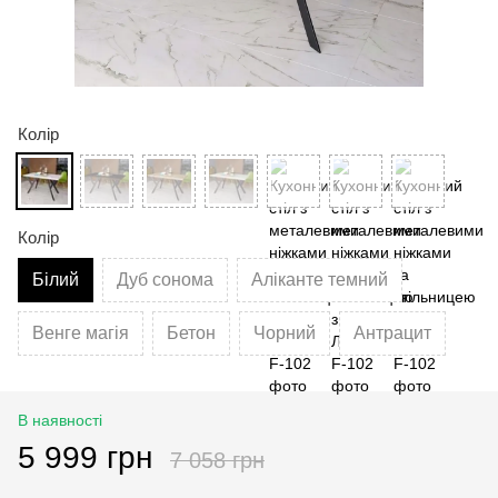
Колір
Колір
Білий
Дуб сонома
Аліканте темний
Венге магія
Бетон
Чорний
Антрацит
В наявності
5 999 грн
7 058 грн