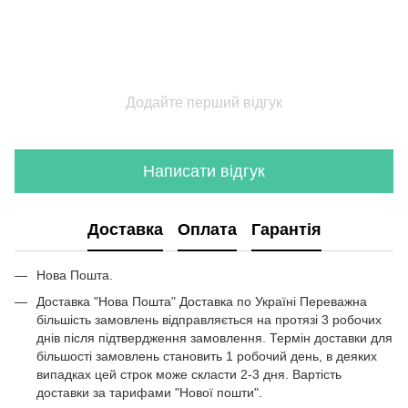
Книжкова полиця на стіну
Ст
Купить комод білий
Су
Комод венге в спальню
Су
Стіл білий кухонний
Су
Барні стійки для дому
Кн
Додайте перший відгук
Меблі для спальної кімнати
Книжкові стелажі купити
Ст
Гардеробна купити
Написати відгук
Тумбочка під телевізор колір венге
Комод до спальні
Доставка
Оплата
Гарантія
Столи барні
Приліжкові тумби білі
Нова Пошта.
Купити чорний кухонний стіл
Доставка "Нова Пошта" Доставка по Україні Переважна
Тумби для телевізора
більшість замовлень відправляється на протязі 3 робочих
Столи журнальні ціна
днів після підтвердження замовлення. Термін доставки для
більшості замовлень становить 1 робочий день, в деяких
Меблі у кухню
випадках цей строк може скласти 2-3 дня. Вартість
Меблі у вітальню ціни
доставки за тарифами "Нової пошти".
Меблі в офіс