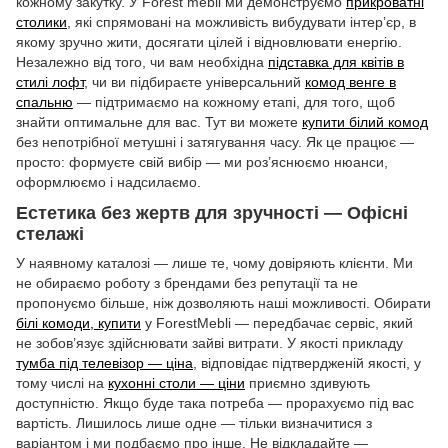
кожному закутку. У Forest mebli ми демонструємо
прикроватні
столики
, які спрямовані на можливість вибудувати інтер’єр, в
якому зручно жити, досягати цілей і відновлювати енергію.
Незалежно від того, чи вам необхідна
підставка для квітів в
стилі лофт
, чи ви підбираєте універсальний
комод венге в
спальню
— підтримаємо на кожному етапі, для того, щоб
знайти оптимальне для вас. Тут ви можете
купити білий комод
без непотрібної метушні і затягування часу. Як це працює —
просто: формуєте свій вибір — ми роз’яснюємо нюанси,
оформлюємо і надсилаємо.
Естетика без жертв для зручності — Офісні
стелажі
У наявному каталозі — лише те, чому довіряють клієнти. Ми
не обираємо роботу з брендами без репутації та не
пропонуємо більше, ніж дозволяють наші можливості. Обирати
білі комоди, купити
у ForestMebli — передбачає сервіс, який
не зобов’язує здійснювати зайві витрати. У якості прикладу
тумба під телевізор — ціна
, відповідає підтвердженій якості, у
тому числі на
кухонні столи — ціни
приємно здивують
доступністю. Якщо буде така потреба — прорахуємо під вас
вартість. Лишилось лише одне — тільки визначитися з
варіантом і ми подбаємо про інше. Не відкладайте —