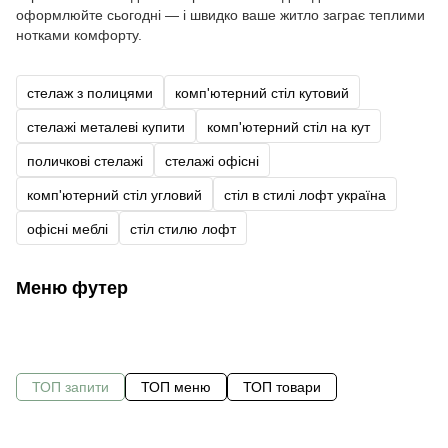
оформлюйте сьогодні — і швидко ваше житло заграє теплими
нотками комфорту.
стелаж з полицями
комп'ютерний стіл кутовий
стелажі металеві купити
комп'ютерний стіл на кут
поличкові стелажі
стелажі офісні
комп'ютерний стіл угловий
стіл в стилі лофт україна
офісні меблі
стіл стилю лофт
Меню футер
ТОП запити
ТОП меню
ТОП товари