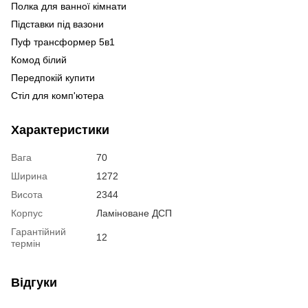
Полка для ванної кімнати
С
Ко
Підставки під вазони
Оф
Ст
Пуф трансформер 5в1
Ме
Ст
Комод білий
Ме
Ба
Передпокій купити
Ме
Ст
Стіл для комп'ютера
Ме
кі
Тумбочки приліжкові
Ст
Характеристики
Столи лофт купити
Ба
Офісний стіл лофт
Жу
Вага
70
Куплю стіл кухонний
Пе
Ширина
1272
Меблі у передпокій купити в києві
Висота
2344
Комп'ютерний стіл білий купить
Корпус
Ламіноване ДСП
Купить меблі від виробника
Гарантійний
12
Купити білу шафу до спальні
Ку
термін
Стелажі для овочів
Ви
Стелажі лофт киев купити
Су
Відгуки
Замовити шафу
Ку